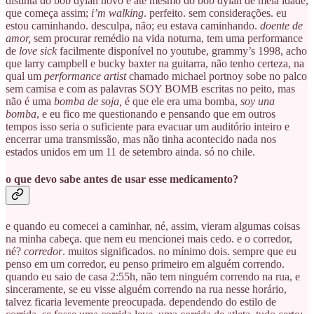
distinta do bob dylan novo e até mesmo do bob dylan de meia idade,
que começa assim;
i’m walking
. perfeito. sem considerações. eu
estou caminhando. desculpa, não; eu estava caminhando.
doente de
amor,
sem procurar remédio na vida noturna, tem uma performance
de
love sick
facilmente disponível no youtube, grammy’s 1998, acho
que larry campbell e bucky baxter na guitarra, não tenho certeza, na
qual um
performance artist
chamado michael portnoy sobe no palco
sem camisa e com as palavras SOY BOMB escritas no peito, mas
não é uma
bomba de soja,
é que ele era uma bomba,
soy una
bomba
, e eu fico me questionando e pensando que em outros
tempos isso seria o suficiente para evacuar um auditório inteiro e
encerrar uma transmissão, mas não tinha acontecido nada nos
estados unidos em um 11 de setembro ainda. só no chile.
o que devo sabe antes de usar esse medicamento?
e quando eu comecei a caminhar, né, assim, vieram algumas coisas
na minha cabeça. que nem eu mencionei mais cedo. e o corredor,
né?
corredor
. muitos significados. no mínimo dois. sempre que eu
penso em um corredor, eu penso primeiro em alguém correndo.
quando eu saio de casa 2:55h, não tem ninguém correndo na rua, e
sinceramente, se eu visse alguém correndo na rua nesse horário,
talvez ficaria levemente preocupada. dependendo do estilo de