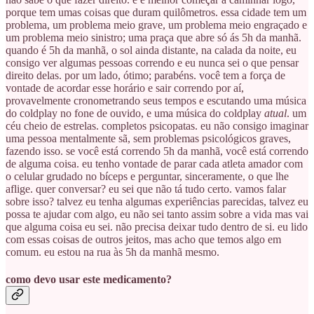
porque tem umas coisas que duram quilômetros. essa cidade tem um
problema, um problema meio grave, um problema meio engraçado e
um problema meio sinistro; uma praça que abre só ás 5h da manhã.
quando é 5h da manhã, o sol ainda distante, na calada da noite, eu
consigo ver algumas pessoas correndo e eu nunca sei o que pensar
direito delas. por um lado, ótimo; parabéns. você tem a força de
vontade de acordar esse horário e sair correndo por aí,
provavelmente cronometrando seus tempos e escutando uma música
do coldplay no fone de ouvido, e uma música do coldplay
atual
. um
céu cheio de estrelas. completos psicopatas. eu não consigo imaginar
uma pessoa mentalmente sã, sem problemas psicológicos graves,
fazendo isso. se você está correndo 5h da manhã, você está correndo
de alguma coisa. eu tenho vontade de parar cada atleta amador com
o celular grudado no bíceps e perguntar, sinceramente, o que lhe
aflige. quer conversar? eu sei que não tá tudo certo. vamos falar
sobre isso? talvez eu tenha algumas experiências parecidas, talvez eu
possa te ajudar com algo, eu não sei tanto assim sobre a vida mas vai
que alguma coisa eu sei. não precisa deixar tudo dentro de si. eu lido
com essas coisas de outros jeitos, mas acho que temos algo em
comum. eu estou na rua às 5h da manhã mesmo.
como devo usar este medicamento?