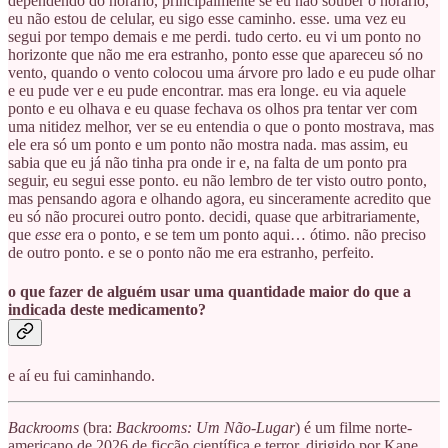
dependendo do horário, principalmente se eu não souber o horário,
eu não estou de celular, eu sigo esse caminho. esse. uma vez eu
segui por tempo demais e me perdi. tudo certo. eu vi um ponto no
horizonte que não me era estranho, ponto esse que apareceu só no
vento, quando o vento colocou uma árvore pro lado e eu pude olhar
e eu pude ver e eu pude encontrar. mas era longe. eu via aquele
ponto e eu olhava e eu quase fechava os olhos pra tentar ver com
uma nitidez melhor, ver se eu entendia o que o ponto mostrava, mas
ele era só um ponto e um ponto não mostra nada. mas assim, eu
sabia que eu já não tinha pra onde ir e, na falta de um ponto pra
seguir, eu segui esse ponto. eu não lembro de ter visto outro ponto,
mas pensando agora e olhando agora, eu sinceramente acredito que
eu só não procurei outro ponto. decidi, quase que arbitrariamente,
que
esse
era o ponto, e se tem um ponto aqui… ótimo. não preciso
de outro ponto. e se o ponto não me era estranho, perfeito.
o que fazer de alguém usar uma quantidade maior do que a
indicada deste medicamento?
e aí eu fui caminhando.
Backrooms
(bra:
Backrooms: Um Não-Lugar
) é um filme norte-
americano de 2026 de ficção científica e terror, dirigido por Kane