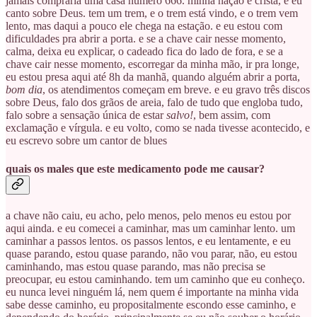
jamais compraria uma casa número 666. minha nação é cristã, e eu
canto sobre Deus. tem um trem, e o trem está vindo, e o trem vem
lento, mas daqui a pouco ele chega na estação. e eu estou com
dificuldades pra abrir a porta. e se a chave cair nesse momento,
calma, deixa eu explicar, o cadeado fica do lado de fora, e se a
chave cair nesse momento, escorregar da minha mão, ir pra longe,
eu estou presa aqui até 8h da manhã, quando alguém abrir a porta,
bom dia
, os atendimentos começam em breve. e eu gravo três discos
sobre Deus, falo dos grãos de areia, falo de tudo que engloba tudo,
falo sobre a sensação única de estar
salvo!
, bem assim, com
exclamação e vírgula. e eu volto, como se nada tivesse acontecido, e
eu escrevo sobre um cantor de blues
quais os males que este medicamento pode me causar?
a chave não caiu, eu acho, pelo menos, pelo menos eu estou por
aqui ainda. e eu comecei a caminhar, mas um caminhar lento. um
caminhar a passos lentos. os passos lentos, e eu lentamente, e eu
quase parando, estou quase parando, não vou parar, não, eu estou
caminhando, mas estou quase parando, mas não precisa se
preocupar, eu estou caminhando. tem um caminho que eu conheço.
eu nunca levei ninguém lá, nem quem é importante na minha vida
sabe desse caminho, eu propositalmente escondo esse caminho, e