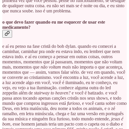
primeira vez que você pensou. pense no funcionamento, se desligue
de qualquer outra coisa. eu não sei mais se é noite ou dia, e eu sinto
que nunca soube. isso é um problema.
o que devo fazer quando eu me esquecer de usar este
medicamento?
e aí eu penso na fase cristã do bob dylan. quando eu comecei a
caminhar, caminhar pra onde eu estava indo, eu lembrei que nem
estava indo. e aí eu começo a pensar em outras coisas, outros
momentos, momentos que já passaram, momentos que não voltam
mais, momentos que
não voltam mais
não importa o que aconteça,
momentos que — assim, vamos falar sério. de vez em quando, você
se converte ao cristianismo. você encontra a luz, você acende a luz,
a luz acende algo em você, você é iluminado, eu te conheço, eu
vejo, eu vejo a tua iluminação. conhece alguma outra do led
zeppelin além de
stairway to heaven?
e você é batizado. e você
passa anos tocando apenas canções cristãs nos seus shows, e todo
mundo que comprou ingressos está
furioso
, e você canta sobre como
Deus, em letra maiúscula, deu nome a todos os animais, e o zé
ramalho, em letra minúscula, chega e faz uma versão em português
da sua música e ninguém fica furioso, todo mundo entende,
jesus é
bom
, esse homem jamais teria um pacto com o capeta ou o diabo e