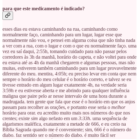
para que este medicamento é indicado?
esses dias eu estava caminhando na rua, caminhando como
normalmente faço, caminhando para um lugar, lugar esse que
normalmente não vou, e pensei em alguma coisa que não tinha nada
a ver com a rua, com o lugar e com o que eu normalmente faço. uma
vez eu saí daqui, 2:55h, tomando cuidado para não passar pelos
corredores às 3h da manhã, horário do capeta, e não voltei para onde
eu estava até as 4h da manhã chegarem e algumas pessoas, mas não
muitas, estiverem também caminhando para um lugar provavelmente
diferente do meu. mentira, 4:05h; eu preciso levar em conta que nem
sempre o horário do meu celular é o horário correto, e talvez se eu
tivesse entrado em algum lugar exatamente 4h, na verdade seria
3:59h e eu estivesse aberta e me abrindo para qualquer influência
maligna que paire pelo ar nesse intervalo de uma hora durante a
madrugada. tem gente que fala que esse é o horário em que os anjos
passam para recolher as orações, e portanto esse seria o
melhor
horário para orar. eu acredito muito mais nos números do que nos
crentes; existe
sim
algo nefasto em um
3:33h
. uma sequência de
algarismos maléfica, exatamente a metade de 666, e eu creio na
Bíblia Sagrada quando me é conveniente; sim, 666 é o número do
diabo. faz sentido ser o número do diabo. é muito fácil ser