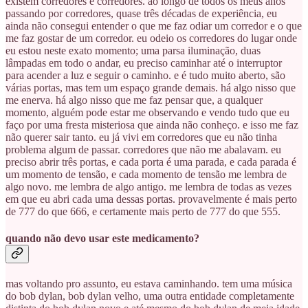
existem corredores e corredores. ao longo de todos os meus anos
passando por corredores, quase três décadas de experiência, eu
ainda não consegui entender o que me faz odiar um corredor e o que
me faz gostar de um corredor. eu odeio os corredores do lugar onde
eu estou neste exato momento; uma parsa iluminação, duas
lâmpadas em todo o andar, eu preciso caminhar até o interruptor
para acender a luz e seguir o caminho. e é tudo muito aberto, são
várias portas, mas tem um espaço grande demais. há algo nisso que
me enerva. há algo nisso que me faz pensar que, a qualquer
momento, alguém pode estar me observando e vendo tudo que eu
faço por uma fresta misteriosa que ainda não conheço. e isso me faz
não querer sair tanto. eu já vivi em corredores que eu não tinha
problema algum de passar. corredores que não me abalavam. eu
preciso abrir três portas, e cada porta é uma parada, e cada parada é
um momento de tensão, e cada momento de tensão me lembra de
algo novo. me lembra de algo antigo. me lembra de todas as vezes
em que eu abri cada uma dessas portas. provavelmente é mais perto
de 777 do que 666, e certamente mais perto de 777 do que 555.
quando não devo usar este medicamento?
mas voltando pro assunto, eu estava caminhando. tem uma música
do bob dylan, bob dylan velho, uma outra entidade completamente