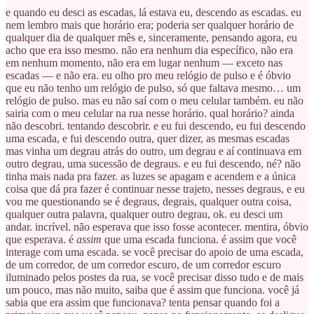
e quando eu desci as escadas, lá estava eu, descendo as escadas. eu
nem lembro mais que horário era; poderia ser qualquer horário de
qualquer dia de qualquer mês e, sinceramente, pensando agora, eu
acho que era isso mesmo. não era nenhum dia específico, não era
em nenhum momento, não era em lugar nenhum — exceto nas
escadas — e não era. eu olho pro meu relógio de pulso e é óbvio
que eu não tenho um relógio de pulso, só que faltava mesmo… um
relógio de pulso. mas eu não saí com o meu celular também. eu não
sairia com o meu celular na rua nesse horário. qual horário? ainda
não descobri. tentando descobrir. e eu fui descendo, eu fui descendo
uma escada, e fui descendo outra, quer dizer, as mesmas escadas
mas vinha um degrau atrás do outro, um degrau e aí continuava em
outro degrau, uma sucessão de degraus. e eu fui descendo, né? não
tinha mais nada pra fazer. as luzes se apagam e acendem e a única
coisa que dá pra fazer é continuar nesse trajeto, nesses degraus, e eu
vou me questionando se é degraus, degrais, qualquer outra coisa,
qualquer outra palavra, qualquer outro degrau, ok. eu desci um
andar. incrível. não esperava que isso fosse acontecer. mentira, óbvio
que esperava. é
assim
que uma escada funciona. é assim que você
interage com uma escada. se você precisar do apoio de uma escada,
de um corredor, de um corredor escuro, de um corredor escuro
iluminado pelos postes da rua, se você precisar disso tudo e de mais
um pouco, mas não muito, saiba que é assim que funciona. você já
sabia que era assim que funcionava? tenta pensar quando foi a