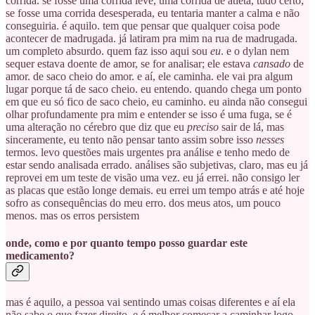
corrida. se fosse uma corrida leve, uma corrida de atleta, tudo certo;
se fosse uma corrida desesperada, eu tentaria manter a calma e não
conseguiria. é aquilo. tem que pensar que qualquer coisa pode
acontecer de madrugada. já latiram pra mim na rua de madrugada.
um completo absurdo. quem faz isso aqui sou
eu
. e o dylan nem
sequer estava doente de amor, se for analisar; ele estava
cansado
de
amor. de saco cheio do amor. e aí, ele caminha. ele vai pra algum
lugar porque tá de saco cheio. eu entendo. quando chega um ponto
em que eu só fico de saco cheio, eu caminho. eu ainda não consegui
olhar profundamente pra mim e entender se isso é uma fuga, se é
uma alteração no cérebro que diz que eu
preciso
sair de lá, mas
sinceramente, eu tento não pensar tanto assim sobre isso
nesses
termos. levo questões mais urgentes pra análise e tenho medo de
estar sendo analisada errado. análises são subjetivas, claro, mas eu já
reprovei em um teste de visão uma vez. eu já errei. não consigo ler
as placas que estão longe demais. eu errei um tempo atrás e até hoje
sofro as consequências do meu erro. dos meus atos, um pouco
menos. mas os erros persistem
onde, como e por quanto tempo posso guardar este
medicamento?
mas é aquilo, a pessoa vai sentindo umas coisas diferentes e aí ela
não sabe o que fazer direito. e é melhor começar a caminhar logo,