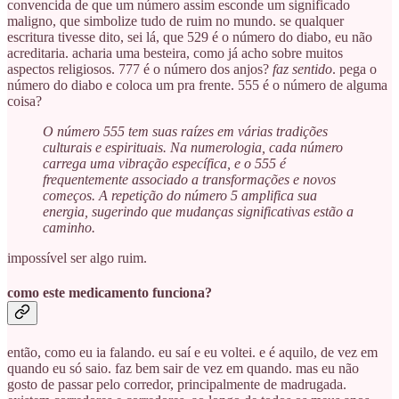
convencida de que um número assim esconde um significado
maligno, que simbolize tudo de ruim no mundo. se qualquer
escritura tivesse dito, sei lá, que 529 é o número do diabo, eu não
acreditaria. acharia uma besteira, como já acho sobre muitos
aspectos religiosos. 777 é o número dos anjos?
faz sentido
. pega o
número do diabo e coloca um pra frente. 555 é o número de alguma
coisa?
O número 555 tem suas raízes em várias tradições
culturais e espirituais. Na numerologia, cada número
carrega uma vibração específica, e o 555 é
frequentemente associado a transformações e novos
começos. A repetição do número 5 amplifica sua
energia, sugerindo que mudanças significativas estão a
caminho.
impossível ser algo ruim.
como este medicamento funciona?
então, como eu ia falando. eu saí e eu voltei. e é aquilo, de vez em
quando eu só saio. faz bem sair de vez em quando. mas eu não
gosto de passar pelo corredor, principalmente de madrugada.