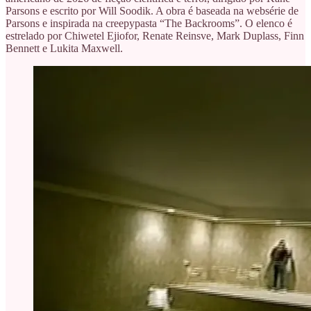
Parsons e escrito por Will Soodik. A obra é baseada na websérie de
Parsons e inspirada na creepypasta “The Backrooms”. O elenco é
estrelado por Chiwetel Ejiofor, Renate Reinsve, Mark Duplass, Finn
Bennett e Lukita Maxwell.