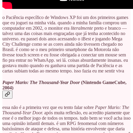
o Paciência específico de Windows XP foi um dos primeiros games
que eu joguei na minha vida. quando a minha família comprou um
computador em 2002, o monitor era
literalmente
preto e branco —
talvez uma das coisas mais engraçadas que já tenha acontecido no
universo. eu passei dois anos acessando o iBest e jogando Mega
City Challenge como se as cores ainda não tivessem chegado no
Brasil. é como se o meu primeiro smartphone da Motorola não
tivesse touch screen e eu fosse obrigada a conectar um mouse sem
fio pra entrar no WhatsApp. sei lá. coisas absurdamente insanas. eu
gostava muito quando eu ganhava uma partida de Paciência e as
cartas subiam todas ao mesmo tempo. isso fazia eu me sentir viva
Paper Mario: The Thousand-Year Door
(Nintendo GameCube,
2004)
essa não é a primeira vez que eu tento falar sobre
Paper Mario: The
Thousand-Year Door.
após muita reflexão, eu acredito piamente que
esse é o melhor jogo de todos os tempos. tudo bem se você acha isso
uma opinião infantil demais. é um RPG fenomenal com números
baixíssimos de ataque e defesa, uma história envolvente que daria