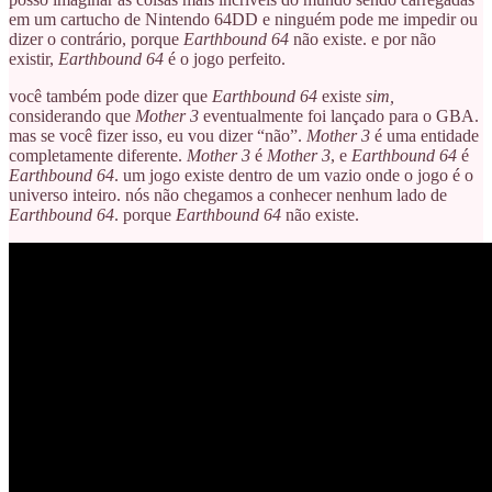
em um cartucho de Nintendo 64DD e ninguém pode me impedir ou
dizer o contrário, porque
Earthbound 64
não existe. e por não
existir,
Earthbound 64
é o jogo perfeito.
você também pode dizer que
Earthbound 64
existe
sim,
considerando que
Mother 3
eventualmente foi lançado para o GBA.
mas se você fizer isso, eu vou dizer “não”.
Mother 3
é uma entidade
completamente diferente.
Mother 3
é
Mother 3
, e
Earthbound 64
é
Earthbound 64
. um jogo existe dentro de um vazio onde o jogo é o
universo inteiro. nós não chegamos a conhecer nenhum lado de
Earthbound 64
. porque
Earthbound 64
não existe.