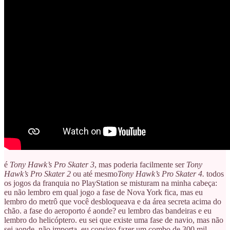
é
Tony Hawk’s Pro Skater 3
, mas poderia facilmente ser
Tony
Hawk’s Pro Skater 2
ou até mesmo
Tony Hawk’s Pro Skater 4.
todos
os jogos da franquia no PlayStation se misturam na minha cabeça:
eu não lembro em qual jogo a fase de Nova York fica, mas eu
lembro do metrô que você desbloqueava e da área secreta acima do
chão. a fase do aeroporto é aonde? eu lembro das bandeiras e eu
lembro do helicóptero. eu sei que existe uma fase de navio, mas não
sei aonde. não importa. eu consigo fazer um combo de 300 mil