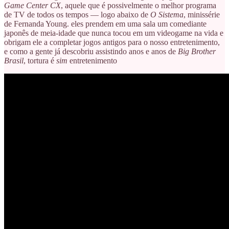
Game Center CX
, aquele que é possivelmente o melhor programa
de TV de todos os tempos — logo abaixo de
O Sistema
, minissérie
de Fernanda Young. eles prendem em uma sala um comediante
japonês de meia-idade que nunca tocou em um videogame na vida e
obrigam ele a completar jogos antigos para o nosso entretenimento,
e como a gente já descobriu assistindo anos e anos de
Big Brother
Brasil
, tortura é
sim
entretenimento