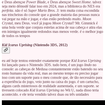
e Deus abençoe
Power Blade
, e Deus abençoe
Sweet Home.
talvez
seja meio démodé falar isso em 2024, mas a biblioteca do NES era
perfeita
. não é só
Super Mario Bros. 3:
tem muita coisa escondida
nas trincheiras do console que a grande maioria das pessoas nunca
vai pegar na mão e jogar, e elas estão perdendo
muito
.
Moon
Crystal
, meu Deus. você já jogou
Moon Crystal
? Mr. Gimmick é
uma bola verde que conjura estrelas acima de sua cabeça e atira elas
em inimigos igualmente redondos mas menos verde. é o melhor jogo
de todos os tempos
Kid Icarus Uprising
(Nintendo 3DS, 2012)
eu até hoje tentou entender exatamente porque
Kid Icarus Uprising
foi lançado para o Nintendo 3DS. tudo bem, é um jogo
lindo
no
console: as cabeças de Medusa constantemente estão batendo no seu
rosto humano da vida real, mas ao mesmo tempo eu preciso jogar
isso com um suporte para o meu console que, de tão necessário para
a experiência do jogo, veio junto na caixa do jogo. é um cartucho,
alguns cards misteriosos de realidade aumentada, e um suporte. se
tivessem colocado
Kid Icarus Uprising
no Wii U, nada disso teria
acontecido. e ele teria vendido talvez duas ou três unidades