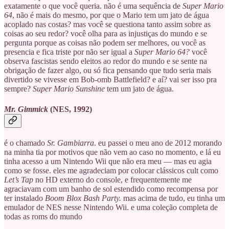
exatamente o que você queria. não é uma sequência de
Super Mario
64
, não é mais do mesmo, por que o Mario tem um jato de água
acoplado nas costas? mas você se questiona tanto assim sobre as
coisas ao seu redor? você olha para as injustiças do mundo e se
pergunta porque as coisas não podem ser melhores, ou você as
presencia e fica triste por não ser igual a
Super Mario 64?
você
observa fascistas sendo eleitos ao redor do mundo e se sente na
obrigação de fazer algo, ou só fica pensando que tudo seria mais
divertido se vivesse em Bob-omb Battlefield? e aí? vai ser isso pra
sempre?
Super Mario Sunshine
tem um jato de água.
Mr. Gimmick
(NES, 1992)
é o chamado
Sr. Gambiarra
. eu passei o meu ano de 2012 morando
na minha tia por motivos que não vem ao caso no momento, e lá eu
tinha acesso a um Nintendo Wii que não era meu — mas eu agia
como se fosse. eles me agradeciam por colocar clássicos cult como
Let’s Tap
no HD externo do console, e frequentemente me
agraciavam com um banho de sol estendido como recompensa por
ter instalado
Boom Blox Bash Party.
mas acima de tudo, eu tinha um
emulador de NES nesse Nintendo Wii. e uma coleção completa de
todas as roms do mundo