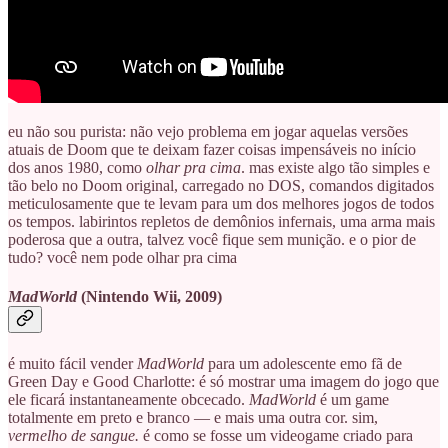
eu não sou purista: não vejo problema em jogar aquelas versões
atuais de Doom que te deixam fazer coisas impensáveis no início
dos anos 1980, como
olhar pra cima
. mas existe algo tão simples e
tão belo no Doom original, carregado no DOS, comandos digitados
meticulosamente que te levam para um dos melhores jogos de todos
os tempos. labirintos repletos de demônios infernais, uma arma mais
poderosa que a outra, talvez você fique sem munição. e o pior de
tudo? você nem pode olhar pra cima
MadWorld
(Nintendo Wii, 2009)
é muito fácil vender
MadWorld
para um adolescente emo fã de
Green Day e Good Charlotte: é só mostrar uma imagem do jogo que
ele ficará instantaneamente obcecado.
MadWorld
é um game
totalmente em preto e branco — e mais uma outra cor. sim,
vermelho de sangue.
é como se fosse um videogame criado para