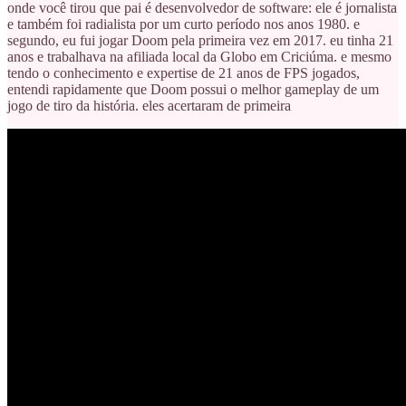
onde você tirou que pai é desenvolvedor de software: ele é jornalista
e também foi radialista por um curto período nos anos 1980. e
segundo, eu fui jogar Doom pela primeira vez em 2017. eu tinha 21
anos e trabalhava na afiliada local da Globo em Criciúma. e mesmo
tendo o conhecimento e expertise de 21 anos de FPS jogados,
entendi rapidamente que Doom possui o melhor gameplay de um
jogo de tiro da história. eles acertaram de primeira