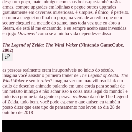
desça um poço, mate inimigos com suas botas-que-também-são-
armas, compre upgrades em lojinhas e pegue outros upgrades
gratuitamente em cavernas misteriosas. é simples, é único, é perfeito.
eu nunca cheguei no final do poço, na verdade acredito que nem
sequer cheguei na metade do game, mas toda vez que eu abro a
Steam, ele está lá me encarando. e eu sempre aceito suas investidas.
eu jogo
Downwell
como se a minha vida dependesse disso
The Legend of Zelda: The Wind Waker
(Nintendo GameCube,
2002)
as pessoas realmente eram insuportáveis no início do século.
imagina você assistir o primeiro trailer de
The Legend of Zelda: The
Wind Waker
e sentir
raiva
? imagina ver um maravilhoso Link em
estilo de desenho animado pulando em uma corda para se safar de
um nefasto inimigo e não achar isso a coisa mais legal do mundo? e
tudo isso porque tanta gente esperava
realismo
da série The Legend
of Zelda. tudo bem. você pode esperar o que quiser. eu também
posso dizer que esse tipo de pensamento nos levou ao dia 28 de
outubro de 2018