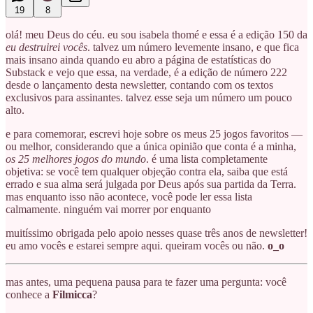
19
8
olá! meu Deus do céu. eu sou isabela thomé e essa é a edição 150 da
eu destruirei vocês
. talvez um número levemente insano, e que fica
mais insano ainda quando eu abro a página de estatísticas do
Substack e vejo que essa, na verdade, é a edição de número 222
desde o lançamento desta newsletter, contando com os textos
exclusivos para assinantes. talvez esse seja um número um pouco
alto.
e para comemorar, escrevi hoje sobre os meus 25 jogos favoritos —
ou melhor, considerando que a única opinião que conta é a minha,
os 25 melhores jogos do mundo
. é uma lista completamente
objetiva: se você tem qualquer objeção contra ela, saiba que está
errado e sua alma será julgada por Deus após sua partida da Terra.
mas enquanto isso não acontece, você pode ler essa lista
calmamente. ninguém vai morrer por enquanto
muitíssimo obrigada pelo apoio nesses quase três anos de newsletter!
eu amo vocês e estarei sempre aqui. queiram vocês ou não.
o_o
mas antes, uma pequena pausa para te fazer uma pergunta: você
conhece a
Filmicca
?