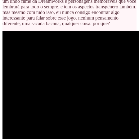
um lindo filme da Dreamworks e personagens memoráveis que você
lembrará para todo o sempre. e tem os aspectos transgênero também.
mas mesmo com tudo isso, eu nunca consigo encontrar algo
interessante para falar sobre esse jogo. nenhum pensamento
diferente, uma sacada bacana, qualquer coisa. por que?