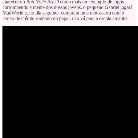
aparecer no
Boa Noite Brasil
como mais um exemplo de jogos
corrompendo a mente dos nossos jovens. o pequeno Gabriel jogará
MadWorld e, no dia seguinte, comprará uma motosserra com o
cartão de crédito roubado do papai. não vá para a escola amanhã