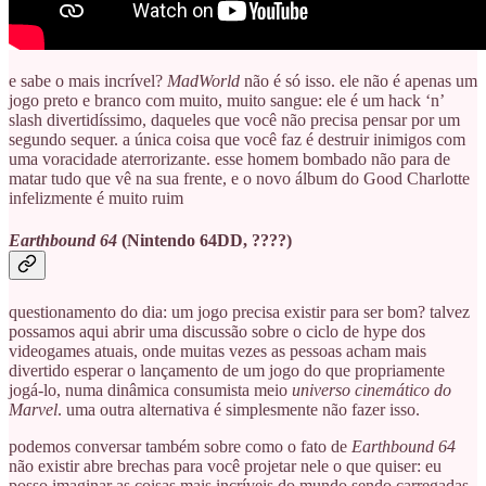
e sabe o mais incrível?
MadWorld
não é só isso. ele não é apenas um
jogo preto e branco com muito, muito sangue: ele é um hack ‘n’
slash divertidíssimo, daqueles que você não precisa pensar por um
segundo sequer. a única coisa que você faz é destruir inimigos com
uma voracidade aterrorizante. esse homem bombado não para de
matar tudo que vê na sua frente, e o novo álbum do Good Charlotte
infelizmente é muito ruim
Earthbound 64
(Nintendo 64DD, ????)
questionamento do dia: um jogo precisa existir para ser bom? talvez
possamos aqui abrir uma discussão sobre o ciclo de hype dos
videogames atuais, onde muitas vezes as pessoas acham mais
divertido esperar o lançamento de um jogo do que propriamente
jogá-lo, numa dinâmica consumista meio
universo cinemático do
Marvel
. uma outra alternativa é simplesmente não fazer isso.
podemos conversar também sobre como o fato de
Earthbound 64
não existir abre brechas para você projetar nele o que quiser: eu
posso imaginar as coisas mais incríveis do mundo sendo carregadas