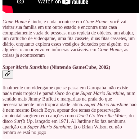
Gone Home
é lindo, e nada acontece em
Gone Home
. você vai
visitar sua família em um outro estado e encontra uma casa
completamente vazia de pessoas, mas repleta de objetos. um abajur,
um cartucho de videogame, uma fita cassete, duas fitas cassetes, um
diário. enquanto explora esses vestígios deixados por alguém, ou
alguéns. o amor envolve inúmeras variáveis. em
Gone Home
, as
coisas já aconteceram
Super Mario Sunshine
(Nintendo GameCube, 2002)
finalmente um videogame que se passa em Garopaba. não existe
nada mais tropical e paradisíaco do que
Super Mario Sunshine
, num
sentido mais Jimmy Buffett e margaritas na praia do que
necessariamente uma tropicalidade latina.
Super Mario Sunshine
não
é nem mesmo Beach Boys, apesar dos temas de preservação
ambiental surgirem em canções como
Don’t Go Near the Water
, do
disco
Surf’s Up
, lançado em 1971. Al Jardine não faz nenhuma
aparição em
Super Mario Sunshine.
já o Brian Wilson eu não
lembro se está no jogo