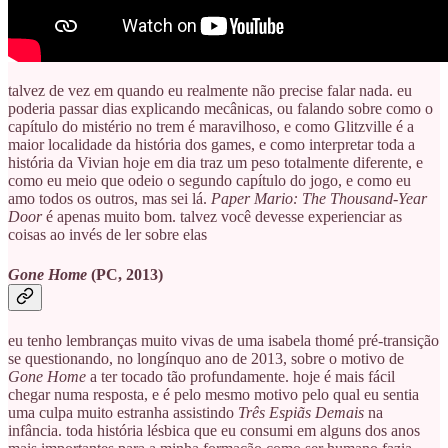
talvez de vez em quando eu realmente não precise falar nada. eu
poderia passar dias explicando mecânicas, ou falando sobre como o
capítulo do mistério no trem é maravilhoso, e como Glitzville é a
maior localidade da história dos games, e como interpretar toda a
história da Vivian hoje em dia traz um peso totalmente diferente, e
como eu meio que odeio o segundo capítulo do jogo, e como eu
amo todos os outros, mas sei lá.
Paper Mario: The Thousand-Year
Door
é apenas muito bom. talvez você devesse experienciar as
coisas ao invés de ler sobre elas
Gone Home
(PC, 2013)
eu tenho lembranças muito vivas de uma isabela thomé pré-transição
se questionando, no longínquo ano de 2013, sobre o motivo de
Gone Home
a ter tocado tão profundamente. hoje é mais fácil
chegar numa resposta, e é pelo mesmo motivo pelo qual eu sentia
uma culpa muito estranha assistindo
Três Espiãs Demais
na
infância. toda história lésbica que eu consumi em alguns dos anos