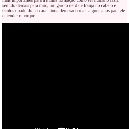
mais importantes para a minha formação como ser humano fazia
sentido demais para mim, um garoto nerd de franja no cabelo e
óculos quadrado na cara. ainda demoraria mais alguns anos para ele
entender o porque