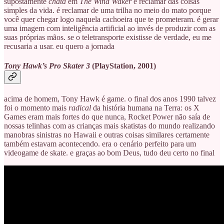
supostamente
chata
em
The Wind Waker
é reclamar das coisas
simples da vida. é reclamar de uma trilha no meio do mato porque
você quer chegar logo naquela cachoeira que te prometeram. é gerar
uma imagem com inteligência artificial ao invés de produzir com as
suas próprias mãos. se o teletransporte existisse de verdade, eu me
recusaria a usar. eu quero a jornada
Tony Hawk’s Pro Skater 3
(PlayStation, 2001)
acima de homem, Tony Hawk é game. o final dos anos 1990 talvez
foi o momento mais
radical
da história humana na Terra: os X
Games eram mais fortes do que nunca, Rocket Power não saía de
nossas telinhas com as crianças mais skatistas do mundo realizando
manobras sinistras no Hawaii e outras coisas similares certamente
também estavam acontecendo. era o cenário perfeito para um
videogame de skate. e graças ao bom Deus, tudo deu certo no final