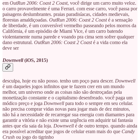
em
OutRun 2006: Coast 2 Coast
, você dirige um carro muito veloz.
o carro provavelmente é uma Ferrari. com esse carro, você passa por
paisagens deslumbrantes. praias paradisíacas, cidades medievais,
florestas amaldiçoadas.
OutRun 2006: Coast 2 Coast
é a sensação
de liberdade, é um conversível vermelho passeando pelos morros da
Califórnia, é um episódio de Miami Vice, é um carro batendo
violentamente numa parede e voando pra cima sem sofrer qualquer
dano estrutural.
OutRun 2006: Coast 2 Coast
é a vida como ela
deve ser
Downwell
(iOS, 2015)
desculpa, hoje eu não posso. tenho um poço para descer.
Downwell
é um daqueles jogos infinitos que te fazem crer em um mundo
melhor, um universo onde as coisas não são destroçadas pela
monetização constante e o capitalismo desenfreado. você paga um
módico preço e joga
Downwell
para todo o sempre em seu celular.
não precisa comprar vidas novas para jogar mais de dez minutos,
não há a necessidade de recarregar sua energia com diamantes para
garantir a vitória e não existe uma urgência em adquirir tal fantasia
antes que ela saia da loja.
Downwell
é de outro tempo. quando ainda
era possível acreditar que jogos de celular eram mais do que
Candy
Crush
ou jogo do tigrinho