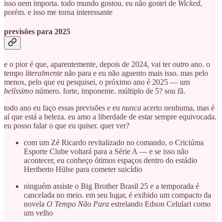
isso nem importa. todo mundo gostou. eu não gostei de
Wicked
,
porém. e isso me torna interessante
previsões para 2025
e o pior é que, aparentemente, depois de 2024, vai ter
outro
ano. o
tempo
literalmente
não para e eu não aguento mais isso. mas pelo
menos, pelo que eu pesquisei, o próximo ano é 2025 — um
belíssimo
número. forte, imponente. múltiplo de 5? sou fã.
todo ano eu faço essas previsões e eu
nunca
acerto nenhuma, mas é
aí que está a beleza. eu amo a liberdade de estar sempre equivocada.
eu posso falar o que eu quiser. quer ver?
com um Zé Ricardo revitalizado no comando, o Criciúma
Esporte Clube voltará para a Série A — e se isso não
acontecer, eu conheço ótimos espaços dentro do estádio
Heriberto Hülse para cometer suicídio
ninguém assiste o Big Brother Brasil 25 e a temporada é
cancelada no meio. em seu lugar, é exibido um compacto da
novela
O Tempo Não Para
estrelando Edson Celulari como
um velho