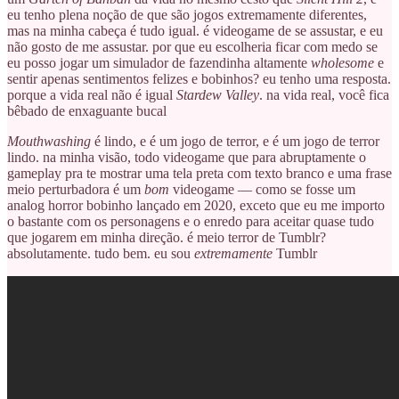
eu tenho plena noção de que são jogos extremamente diferentes,
mas na minha cabeça é tudo igual. é videogame de se assustar, e eu
não gosto de me assustar. por que eu escolheria ficar com medo se
eu posso jogar um simulador de fazendinha altamente
wholesome
e
sentir apenas sentimentos felizes e bobinhos? eu tenho uma resposta.
porque a vida real não é igual
Stardew Valley
. na vida real, você fica
bêbado de enxaguante bucal
Mouthwashing
é lindo, e é um jogo de terror, e é um jogo de terror
lindo. na minha visão, todo videogame que para abruptamente o
gameplay pra te mostrar uma tela preta com texto branco e uma frase
meio perturbadora é um
bom
videogame — como se fosse um
analog horror bobinho lançado em 2020, exceto que eu me importo
o bastante com os personagens e o enredo para aceitar quase tudo
que jogarem em minha direção. é meio terror de Tumblr?
absolutamente. tudo bem. eu sou
extremamente
Tumblr