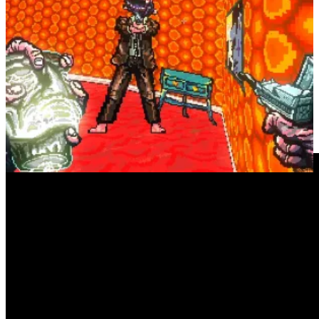
esse ano eu também joguei muito
UFO 50,
fechei
Bem Feito
,
completei
Metroid Prime
, joguei a tradução de
Boku no
Natsuyasumi 2: Umi no Bouken-hen
durante o mês de agosto e
passei uma semana inteira obcecada com
Videoball
. não me
arrependo de nada
os melhores discos de 2024
Christopher Owens –
I Wanna Run Barefoot Through Your Hair