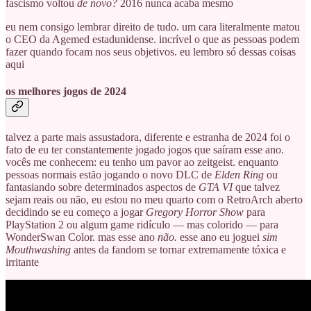
fascismo voltou
de novo?
2016 nunca acaba mesmo
eu nem consigo lembrar direito de tudo. um cara literalmente matou
o CEO da Agemed estadunidense. incrível o que as pessoas podem
fazer quando focam nos seus objetivos. eu lembro só dessas coisas
aqui
os melhores jogos de 2024
talvez a parte mais assustadora, diferente e estranha de 2024 foi o
fato de eu ter constantemente jogado jogos que saíram esse ano.
vocês me conhecem: eu tenho um pavor ao zeitgeist. enquanto
pessoas normais estão jogando o novo DLC de
Elden Ring
ou
fantasiando sobre determinados aspectos de
GTA VI
que talvez
sejam reais ou não, eu estou no meu quarto com o RetroArch aberto
decidindo se eu começo a jogar
Gregory Horror Show
para
PlayStation 2 ou algum game ridículo — mas colorido — para
WonderSwan Color. mas esse ano
não.
esse ano eu joguei
sim
Mouthwashing
antes da fandom se tornar extremamente tóxica e
irritante