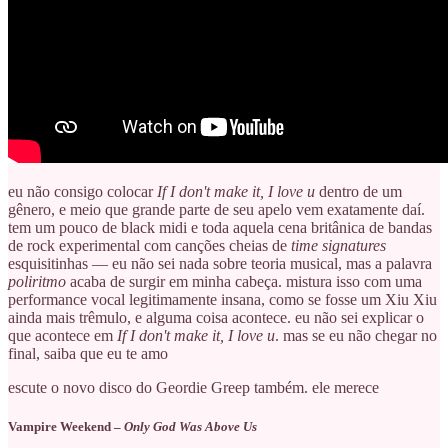
eu não consigo colocar
If I don't make it, I love u
dentro de um
gênero, e meio que grande parte de seu apelo vem exatamente daí.
tem um pouco de black midi e toda aquela cena britânica de bandas
de rock experimental com canções cheias de
time signatures
esquisitinhas — eu não sei nada sobre teoria musical, mas a palavra
poliritmo
acaba de surgir em minha cabeça. mistura isso com uma
performance vocal legitimamente insana, como se fosse um Xiu Xiu
ainda mais trêmulo, e alguma coisa acontece. eu não sei explicar o
que acontece em
If I don't make it, I love u
. mas se eu não chegar no
final, saiba que eu te amo
escute o novo disco do Geordie Greep também. ele merece
Vampire Weekend –
Only God Was Above Us