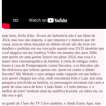
tudo bem,
Hello Kitty: Árvore da Sabedoria
não é um filme de
2024, mas isso não importa. o que importa é o
impacto
que ele
causa. poucas obras lançadas no último século são tão ricas em
detalhes e perfeitas em sua execução quanto esse DVD aleatório que
você alugava em um América Vídeo em meados dos anos 2000.
sem querer ser uma
garota Sanrio
em pleno 2024, mas essa é a
maior obra cinematográfica da história. é cheia de intrigas: todos
foram à casa de Pompompurin comer biscoitos, e os biscoitos são
tão deliciosos que sobrou apenas um. quem irá comer o último
biscoito? My Melody e seus amigos estão viajando em um balão e
sem querer chegam aos céus, onde encontram Kiki e Lala. tem uma
panqueca envolvida na história. os personagens inventam um carro a
partir de uma casca de kiwi. é tudo lindo, e é tudo intenso. e o
melhor de tudo? nenhum sinal da maléfica Kuromi. eu odeio ela. eu
não sou e-girl.
eu gostei de
I Saw the TV Glow
também. e
Ainda Estou Aqui
. mas