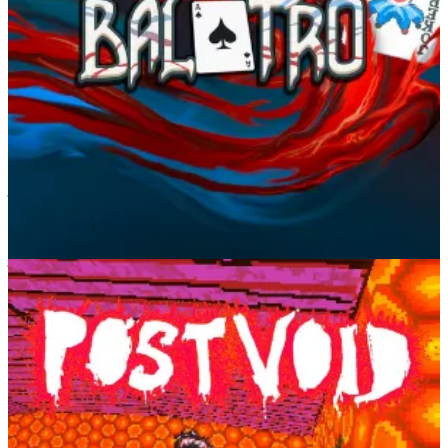
ah, é. eu menti.
Balatro
foi o meu
Balatro
. sem querer ser uma indie
ridícula que gosta das coisas antes de todo mundo, mas eu joguei a
demo desse joguinho genérico de cartas em algum festival da Steam
no ano passado e fiquei obcecada quase que imediatamente — e
talvez seja esse o grande apelo do jogo. o quão
instantâneo
ele é.
você sabe jogar poker? você sabe jogar
Balatro
. é um daqueles
típicos jogos em que o gameplay consiste em ver um número
aumentar cada vez mais — ficar apertando o botão de adição na
calculadora e, de vez em quando, o botão de multiplicação. eu já
joguei muito
Football Manager
. eu entendo o que é isso
e nos momentos em que eu queria desligar completamente o meu
cérebro mas
sem
ver um carta de planeta sequer na minha frente, eu
jogava
Post Void
. belíssimo videogame. eu sou fã de jogos que você
pode só pegar e jogar por 15 minutos, e uma sessão de
Post Void
pode facilmente durar uns 30 segundos — se você for muito ruim e
morrer extremamente rápido, claro. é um jogo de atirar em inimigos,
e você nem sabe direito o que são os inimigos, mas você tem uma
arma e tudo está indo rápido demais. eu não vou comparar com
Cruelty Squad
. eu jamais faria isso. é como comparar qualquer
música experimental com Death Grips ou Björk. chamar qualquer
filme mais esquisitinho de
lynchiano
. mas assim… tem alguma coisa
aí