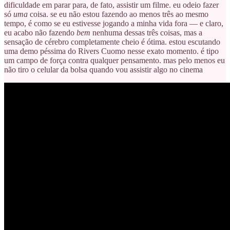
dificuldade em parar para, de fato, assistir um filme. eu odeio fazer
só
uma
coisa. se eu não estou fazendo ao menos três ao mesmo
tempo, é como se eu estivesse jogando a minha vida fora — e claro,
eu acabo não fazendo
bem
nenhuma dessas três coisas, mas a
sensação de cérebro completamente cheio é ótima. estou escutando
uma demo péssima do Rivers Cuomo nesse exato momento. é tipo
um campo de força contra qualquer pensamento. mas pelo menos eu
não tiro o celular da bolsa quando vou assistir algo no cinema