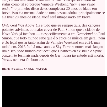
status como tal só porque Vampire Weekend “
nem é tão velho
assim”,
o primeiro disco deles completará 20 anos de idade em
breve. isso é a mesma idade de uma pessoa adulta. principalmente se
ela tiver 20 anos de idade. você será ultrapassado em breve
Only God Was Above Us
é tudo que eu sempre quis. dez canções
potentes advindas do maior cover de Paul Simon que a cidade de
Nova York já incubou — e especificamente a era
Graceland
do Paul
Simon, que todo mundo sabe que é o ápice da música em geral. nem
é tão legal gostar tanto assim de Vampire Weekend em 2024, mas
tudo bem. 2013 foi há onze anos. a Sky Ferreira nunca mais lançou
um disco, todo mundo esqueceu que Deafheaven existiu e o Spike
Jonze não fez mais nada depois de
Her
. nossa juventude está morta.
Yeezus
nem era tão bom assim
Black Dresses –
LAUGHINGFISH