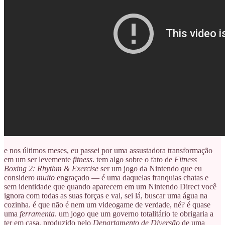
e nos últimos meses, eu passei por uma assustadora transformação
em um ser levemente
fitness
. tem algo sobre o fato de
Fitness
Boxing 2: Rhythm & Exercise
ser um jogo da Nintendo que eu
considero
muito
engraçado — é uma daquelas franquias chatas e
sem identidade que quando aparecem em um Nintendo Direct você
ignora com todas as suas forças e vai, sei lá, buscar uma água na
cozinha. é que não é nem um videogame de verdade, né? é quase
uma
ferramenta
. um jogo que um governo totalitário te obrigaria a
ter em casa. produzido pelo
Departamento de Diversão
de uma