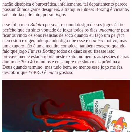
nação distópica e burocrática. infelizmente, tal departamento parece
possuir ótimos game designers. a franquia Fitness Boxing é viciante,
satisfatória e, de fato, possui
jogos
esse foi o meu
Balatro
pessoal. o sound design desses jogos é tão
perfeito que eu sinto vontade de jogar todos os dias
unicamente
para
ficar ouvindo os sons realistas de soco quando eu faço um
perfect
—
e eu estou exagerando quando digo que esse é o
único
motivo, mas
um exagero não é uma mentira completa. também exagero quando
falo que jogo
Fitness Boxing
todos os dias: se eu fizesse isso,
provavelmente estaria morta neste exato momento. as sessões diárias
duram de 30 a 40 minutos e eu sempre me sinto mais próxima a
Deus quando termino. mas tudo bem. ao menos esse jogo me fez
descobrir que YoPRO é
muito
gostoso