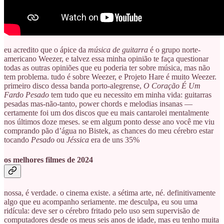
eu acredito que o ápice da
música de guitarra
é o grupo norte-
americano Weezer, e talvez essa minha opinião te faça questionar
todas as outras opiniões que eu poderia ter sobre música, mas não
tem problema. tudo é sobre Weezer, e Projeto Hare é muito Weezer.
primeiro disco dessa banda porto-alegrense,
O Coração É Um
Fardo Pesado
tem tudo que eu necessito em minha vida: guitarras
pesadas mas-não-tanto, power chords e melodias insanas —
certamente foi um dos discos que eu mais cantarolei mentalmente
nos últimos doze meses. se em algum ponto desse ano você me viu
comprando pão d’água no Bistek, as chances do meu cérebro estar
tocando
Pesado
ou
Jéssica
era de uns 35%
os melhores filmes de 2024
nossa, é verdade. o cinema existe. a sétima arte, né. definitivamente
algo que eu acompanho seriamente. me desculpa, eu sou uma
ridícula: deve ser o cérebro fritado pelo uso sem supervisão de
computadores desde os meus seis anos de idade, mas eu tenho muita