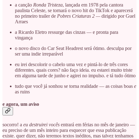
a canção
Ronda Tristeza
, lançada em 1978 pela cantora
paulista Celeste, se tornará o novo hit do TikTok e aparecerá
no primeiro trailer de
Pobres Criaturas 2 —
dirigido por Guel
Arraes
a Ricardo Eletro ressurge das cinzas — e pronta para
vingança
o novo disco do Car Seat Headrest será ótimo. desculpa por
ser uma indie irreparável
eu irei descolorir o cabelo uma vez e pintá-lo de três cores
diferentes. quais cores? não faço ideia. eu estarei muito triste
em alguma tarde de junho e agirei no impulso. e tá tudo ótimo
tudo que você já sonhou se torna realidade — as coisas boas
e
as ruins
e agora, um aviso
socorro! a
eu destruirei vocês
entrará em férias no mês de janeiro —
eu preciso de um mês inteiro para esquecer que essa publicação
existe. quer dizer, não teremos textos inéditos, mas talvez tenhamos