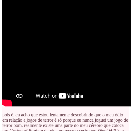
pois é. eu acho que estou lentamente descobrindo que o meu ódio
em relação a jogos de terror é só porque eu nunca joguei um jogo de
terror bom. realmente existe uma parte do meu cérebro que coloca
um
Garten of Banban
da vida no mesmo cesto que
Silent Hill 2
, e