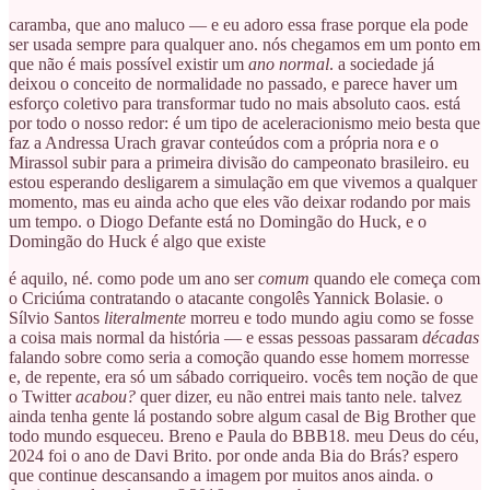
caramba, que ano maluco — e eu adoro essa frase porque ela pode
ser usada sempre para qualquer ano. nós chegamos em um ponto em
que não é mais possível existir um
ano normal
. a sociedade já
deixou o conceito de normalidade no passado, e parece haver um
esforço coletivo para transformar tudo no mais absoluto caos. está
por todo o nosso redor: é um tipo de aceleracionismo meio besta que
faz a Andressa Urach gravar conteúdos com a própria nora e o
Mirassol subir para a primeira divisão do campeonato brasileiro. eu
estou esperando desligarem a simulação em que vivemos a qualquer
momento, mas eu ainda acho que eles vão deixar rodando por mais
um tempo. o Diogo Defante está no Domingão do Huck, e o
Domingão do Huck é algo que existe
é aquilo, né. como pode um ano ser
comum
quando ele começa com
o Criciúma contratando o atacante congolês Yannick Bolasie. o
Sílvio Santos
literalmente
morreu e todo mundo agiu como se fosse
a coisa mais normal da história — e essas pessoas passaram
décadas
falando sobre como seria a comoção quando esse homem morresse
e, de repente, era só um sábado corriqueiro. vocês tem noção de que
o Twitter
acabou?
quer dizer, eu não entrei mais tanto nele. talvez
ainda tenha gente lá postando sobre algum casal de Big Brother que
todo mundo esqueceu. Breno e Paula do BBB18. meu Deus do céu,
2024 foi o ano de Davi Brito. por onde anda Bia do Brás? espero
que continue descansando a imagem por muitos anos ainda. o