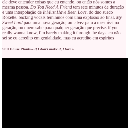
ele deve entender coisas que eu entendo, ou então nós somos a
mesma pessoa.
Do You Need A Friend
tem sete minutos de duração
e uma interpolação de
It Must Have Been Love
, do duo sueco
Roxette. backing vocals femininos com uma explosão ao final.
My
Sweet Lord
para uma nova geração, ou talvez para a mesmíssima
geração, ou quem sabe para qualquer geração que precise. if you
really wanna know, i’m barely making it through the days. eu não
sei se eu acredito em genialidade, mas eu acredito em espíritos
Still House Plants –
If I don't make it, I love u