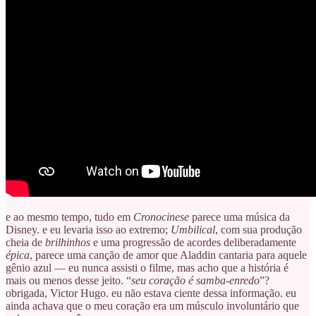
e ao mesmo tempo, tudo em
Cronocinese
parece uma música da
Disney. e eu levaria isso ao extremo;
Umbilical
, com sua produção
cheia de
brilhinhos
e uma progressão de acordes deliberadamente
épica
, parece uma canção de amor que Aladdin cantaria para aquele
gênio azul — eu nunca assisti o filme, mas acho que a história é
mais ou menos desse jeito. “
seu coração é samba-enredo
”?
obrigada, Victor Hugo. eu não estava ciente dessa informação. eu
ainda achava que o meu coração era um músculo involuntário que