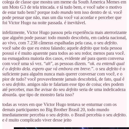
colega de classe que mostra um meme da South America Memes em
um Moto G3 de tela trincada. e tá tudo bem, e você sabe o motivo
de estar tudo bem? porque
todo mundo
tem isso dentro de si. você
pode pensar que não, mas um dia você vai acordar e perceber que
foi Victor Hugo na noite passada. é inevitável.
infelizmente, Victor Hugo passou pela experiência mais aterrorizante
que alguém pode passar: todo mundo descobriu, em cadeia nacional,
ao vivo, com 7.238 câmeras espalhadas pela casa, o seu
defeito
.
você sabe do que eu estou falando; aquele
defeito
que toda pessoa
possui e é muito aparente para todos ao seu redor, menos para você.
na esmagadora maioria dos casos, evidente até para quem conversa
com você uma só vez. “
ah
”, as pessoas dizem. “
ok. eu entendi qual
é o defeito dela. espero que vá embora em breve.
”. o seu
defeito
é o
suficiente para alguém nunca mais querer conversar com você, e o
pior de tudo? você provavelmente jamais descobrirá, de fato, qual é
o seu
defeito
. amigos não te falariam esse tipo de coisa; eles podem
até perceber, mas lhe avisar do seu
defeito
seria de uma indelicadeza
absurda. que tipo de monstro faria isso?
todas as vezes em que Victor Hugo tentava se enturmar com os
demais participantes no Big Brother Brasil 20, todo mundo
imediatamente percebia o seu
defeito
. o Brasil percebia o seu
defeito
.
e é muito complicado viver desse jeito