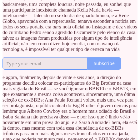
basicamente, uma completa loucura. noite passada, eu sonhei que
uma participante inexistente chamada Keila Maria havia —
infelizmente — falecido no sexto dia de quarto branco, e a Rede
Globo, apavorada com a repercussão, tentava esconder a notícia em
todos os seus portais. era
uma
nota oficial no Instagram e dez vídeos
do curitibano Pedro sendo agredido fisicamente pelo elenco da casa.
talvez as imagens foram produzidas por algum tipo de inteligência
artificial; não tem como dizer. hoje em dia, com o avanço da
tecnologia, é impossível ter qualquer tipo de certeza na vida
Subscribe
e agora, finalmente, depois de vinte e seis anos, a direção do
programa decidiu colocar ex-participantes do Big Brother na casa
mais vigiada do Brasil — se você ignorar o BBB10 e o BBB13, em
que exatamente a mesma coisa aconteceu. sinceramente, uma ótima
seleção de ex-BBBs; Ana Paula Renault voltou mais uma vez para
ser protagonista, o público atual do Big Brother é jovem demais para
lembrar que Alberto Cowboy era o homem mais odiado do Brasil e
Babu Santana não precisava disso — e por isso que é lindo vê-lo
novamente em uma prova do anjo. e a Sarah Andrade? bem, ela está
lá dentro. mas mesmo com toda essa abundância de ex-BBBs
icônicos passando mais alguns meses trancafiados em uma jaula,
sinto que poderia ter
muito
mais. peguemos só o BBB20; depois do