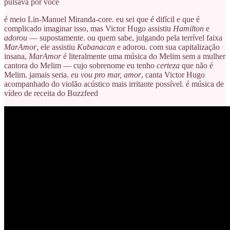
pulsava por você
é meio Lin-Manuel Miranda-core. eu sei que é difícil e que é
complicado imaginar isso, mas Victor Hugo assistiu
Hamilton
e
adorou
— supostamente. ou quem sabe, julgando pela terrível faixa
MarAmor
, ele assistiu
Kubanacan
e adorou. com sua capitalização
insana,
MarAmor
é literalmente uma música do Melim sem a mulher
cantora do Melim — cujo sobrenome eu tenho
certeza
que não é
Melim. jamais seria.
eu vou pro mar, amor
, canta Victor Hugo
acompanhado do violão acústico mais irritante possível. é música de
vídeo de receita do Buzzfeed