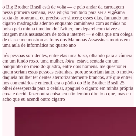
o Big Brother Brasil está de volta — e pelo andar da carruagem
nessa primeira semana, essa edição tem tudo para ser a vigésima-
sexta do programa. eu preciso ser sincera; esses dias, fumando um
cigarro madrugada adentro enquanto caminhava com as mãos no
bolso pela minha timeline do Twitter, me deparei com talvez a
imagem mais assustadora de toda a internet — e olha que um colega
de classe me mostrou as fotos dos Mamonas Assassinas mortos em
uma aula de informática no quarto ano
três pessoas sorridentes, entre elas uma
loira
, olhando para a câmera
em um fundo roxo. uma mulher,
loira
, estava sentada em um
banquinho no meio do quadro, entre dois homens. me questionei
quem seriam essas pessoas estranhas, porque sorriam tanto, o motivo
daquela mulher ter dentes aterrorizantemente brancos, até que entrei
nos comentários e entendi. era o pódio do Big Brother Brasil 25.
olhei desesperada para o celular, apaguei o cigarro em minha própria
coxa e decidi fazer outra coisa. eu não lembro direito o que, mas eu
acho que eu acendi outro cigarro