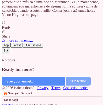
percebi que a música é uma ode ao Maranhão. VH é maranhense,
eu também sou maranhense e de alguma forma eu virei vitima de
xenofobia quando escutei o adlib 'Comer juçara até umas horas'.
Victor Hugo vc me paga
Reply
Share
23 more comments...
Top
Latest
Discussions
No posts
Ready for more?
Subscribe
© 2026 isabela thomé
·
Privacy
∙
Terms
∙
Collection notice
Start your Substack
Get the app