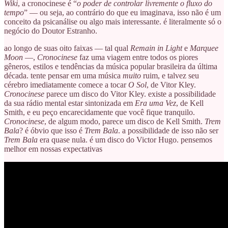
Wiki
, a cronocinese é “
o poder de controlar livremente o fluxo do
tempo
” — ou seja, ao contrário do que eu imaginava, isso não é um
conceito da psicanálise ou algo mais interessante. é literalmente só o
negócio do Doutor Estranho.
ao longo de suas oito faixas — tal qual
Remain in Light
e
Marquee
Moon
—,
Cronocinese
faz uma viagem entre todos os piores
gêneros, estilos e tendências da música popular brasileira da última
década. tente pensar em uma música
muito
ruim, e talvez seu
cérebro imediatamente comece a tocar
O Sol
, de Vitor Kley.
Cronocinese
parece um disco do Vitor Kley. existe a possibilidade
da sua rádio mental estar sintonizada em
Era uma Vez
, de Kell
Smith, e eu peço encarecidamente que você fique tranquilo.
Cronocinese
, de algum modo, parece um disco de Kell Smith.
Trem
Bala
? é óbvio que isso é
Trem Bala
. a possibilidade de isso não ser
Trem Bala
era quase nula. é um disco do Victor Hugo. pensemos
melhor em nossas expectativas