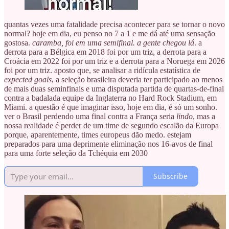
quantas vezes uma fatalidade precisa acontecer para se tornar o novo
normal? hoje em dia, eu penso no 7 a 1 e me dá até uma sensação
gostosa.
caramba, foi em uma semifinal. a gente chegou lá
. a
derrota para a Bélgica em 2018 foi por um triz, a derrota para a
Croácia em 2022 foi por um triz e a derrota para a Noruega em 2026
foi por um triz. aposto que, se analisar a ridícula estatística de
expected goals
, a seleção brasileira deveria ter participado ao menos
de mais duas seminfinais e uma disputada partida de quartas-de-final
contra a badalada equipe da Inglaterra no Hard Rock Stadium, em
Miami. a questão é que imaginar isso, hoje em dia, é só um sonho.
ver o Brasil perdendo uma final contra a França seria
lindo
, mas a
nossa realidade é perder de um time de segundo escalão da Europa
porque, aparentemente, times europeus dão medo. estejam
preparados para uma deprimente eliminação nos 16-avos de final
para uma forte seleção da Tchéquia em 2030
Subscribe