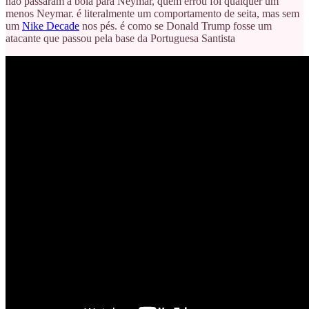
não passaram a bola para Neymar, quem errou foi qualquer um
menos Neymar. é literalmente um comportamento de seita, mas sem
um
Nike Decade
nos pés. é como se Donald Trump fosse um
atacante que passou pela base da Portuguesa Santista