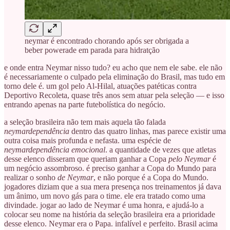
neymar é encontrado chorando após ser obrigada a
beber powerade em parada para hidratção
e onde entra Neymar nisso tudo? eu acho que nem ele sabe. ele não
é necessariamente o culpado pela eliminação do Brasil, mas tudo em
torno dele é. um gol pelo Al-Hilal, atuações patéticas contra
Deportivo Recoleta, quase três anos sem atuar pela seleção — e isso
entrando apenas na parte futebolística do negócio.
a seleção brasileira não tem mais aquela tão falada
neymardependência
dentro das quatro linhas, mas parece existir uma
outra coisa mais profunda e nefasta. uma espécie de
neymardependência emocional
. a quantidade de vezes que atletas
desse elenco disseram que queriam ganhar a Copa
pelo Neymar
é
um negócio assombroso. é preciso ganhar a Copa do Mundo para
realizar o sonho
de Neymar
, e não porque é a Copa do Mundo.
jogadores diziam que a sua mera presença nos treinamentos já dava
um ânimo, um novo gás para o time. ele era tratado como uma
divindade. jogar ao lado de Neymar é uma honra, e ajudá-lo a
colocar seu nome na história da seleção brasileira era a prioridade
desse elenco. Neymar era o Papa. infalível e perfeito. Brasil acima