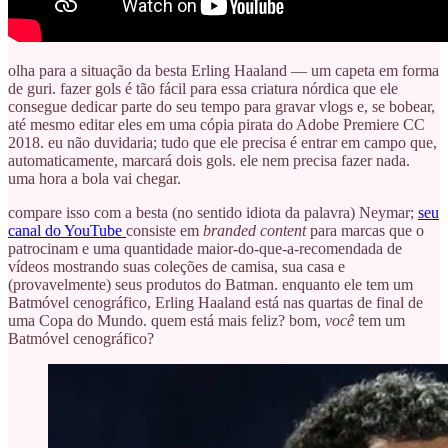
olha para a situação da besta Erling Haaland — um capeta em forma
de guri. fazer gols é tão fácil para essa criatura nórdica que ele
consegue dedicar parte do seu tempo para gravar vlogs e, se bobear,
até mesmo editar eles em uma cópia pirata do Adobe Premiere CC
2018. eu não duvidaria; tudo que ele precisa é entrar em campo que,
automaticamente, marcará dois gols. ele nem precisa fazer nada.
uma hora a bola vai chegar.
compare isso com a besta (no sentido idiota da palavra) Neymar;
seu
canal do YouTube
consiste em
branded content
para marcas que o
patrocinam e uma quantidade maior-do-que-a-recomendada de
vídeos mostrando suas coleções de camisa, sua casa e
(provavelmente) seus produtos do Batman. enquanto ele tem um
Batmóvel cenográfico, Erling Haaland está nas quartas de final de
uma Copa do Mundo. quem está mais feliz? bom,
você
tem um
Batmóvel cenográfico?