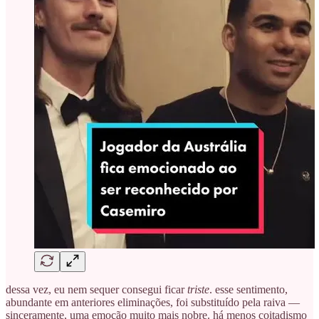
dessa vez, eu nem sequer consegui ficar
triste
. esse sentimento,
abundante em anteriores eliminações, foi substituído pela raiva —
sinceramente, uma emoção muito mais nobre. há menos coitadismo