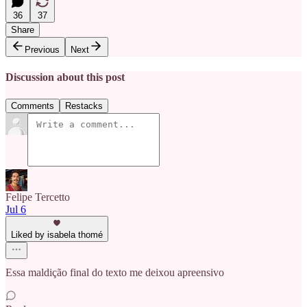
36
37
Share
Previous
Next
Discussion about this post
Comments
Restacks
Felipe Tercetto
Jul 6
Liked by isabela thomé
Essa maldição final do texto me deixou apreensivo