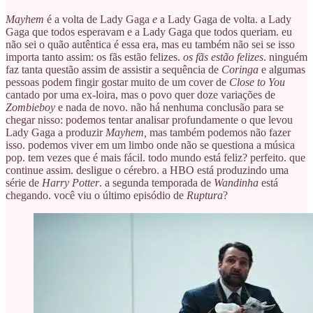
Mayhem
é a volta de Lady Gaga
e
a Lady Gaga de volta. a Lady
Gaga que todos esperavam e a Lady Gaga que todos queriam. eu
não sei o quão autêntica é essa era, mas eu também não sei se isso
importa tanto assim: os fãs estão felizes.
os fãs estão felizes
. ninguém
faz tanta questão assim de assistir a sequência de
Coringa
e algumas
pessoas podem fingir gostar muito de um cover de
Close to You
cantado por uma ex-loira, mas o povo quer doze variações de
Zombieboy
e nada de novo. não há nenhuma conclusão para se
chegar nisso: podemos tentar analisar profundamente o que levou
Lady Gaga a produzir
Mayhem,
mas também podemos não fazer
isso. podemos viver em um limbo onde não se questiona a música
pop. tem vezes que é mais fácil. todo mundo está feliz? perfeito. que
continue assim. desligue o cérebro. a HBO está produzindo uma
série de
Harry Potter
. a segunda temporada de
Wandinha
está
chegando. você viu o último episódio de
Ruptura
?