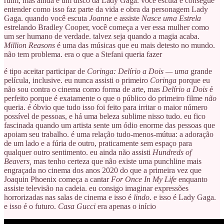
ruim, mas ainda é um disco da Lady Gaga. você escuta e consegue
entender como isso faz parte da vida e obra da personagem Lady
Gaga. quando você escuta
Joanne
e assiste
Nasce uma Estrela
estrelando Bradley Cooper, você começa a ver essa mulher como
um ser humano de verdade. talvez seja quando a magia acaba.
Million Reasons
é uma das músicas que eu mais detesto no mundo.
não tem problema. era o que a Stefani queria fazer
é tipo aceitar participar de
Coringa: Delírio a Dois — uma
grande
película, inclusive. eu nunca assisti o primeiro
Coringa
porque eu
não sou contra o cinema como forma de arte, mas
Delírio a Dois
é
perfeito porque é exatamente o que o público do primeiro filme
não
queria. é óbvio que tudo isso foi feito para irritar o maior número
possível de pessoas, e há uma beleza sublime nisso tudo. eu fico
fascinada quando um artista sente um ódio enorme das pessoas que
apoiam seu trabalho. é uma relação tudo-menos-mútua: a adoração
de um lado e a fúria de outro, praticamente sem espaço para
qualquer outro sentimento. eu ainda não assisti
Hundreds of
Beavers,
mas tenho certeza que não existe uma punchline mais
engraçada no cinema dos anos 2020 do que a primeira vez que
Joaquin Phoenix começa a cantar
For Once In My Life
enquanto
assiste televisão na cadeia. eu consigo imaginar expressões
horrorizadas nas salas de cinema e isso é
lindo
. e isso é Lady Gaga.
e isso é o futuro.
Casa Gucci
era apenas o início