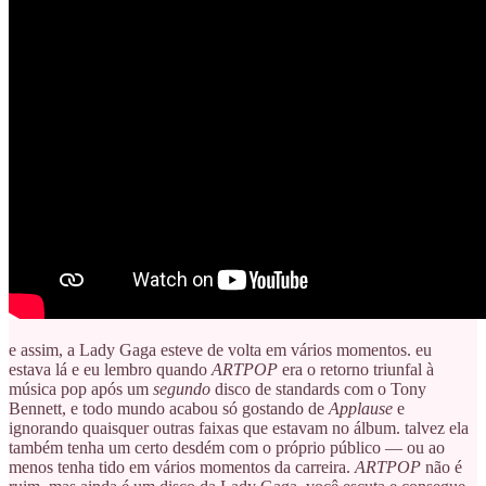
e assim, a Lady Gaga esteve de volta em vários momentos. eu
estava lá e eu lembro quando
ARTPOP
era o retorno triunfal à
música pop após um
segundo
disco de standards com o Tony
Bennett, e todo mundo acabou só gostando de
Applause
e
ignorando quaisquer outras faixas que estavam no álbum. talvez ela
também tenha um certo desdém com o próprio público — ou ao
menos tenha tido em vários momentos da carreira.
ARTPOP
não é