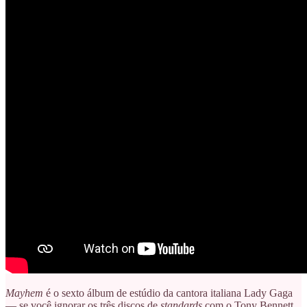
Mayhem
é o sexto álbum de estúdio da cantora italiana Lady Gaga
— se você ignorar os três discos de
standards
com o Tony Bennett,