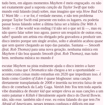
tudo bem, em alguns momentos
Mayhem
é meio engraçado. eu não
sei exatamente
qual
a suposta
canção da Taylor Swift
que todo
mundo está falando (mal) sobre, mas imagino que seja
How Bad Do
U Want Me —
e se for, é verdade mesmo, e não tem problema
porque Taylor Swift está presente em todos os lugares. eu poderia
passar horas falando sobre a última faixa ser a hilária
Die With A
Smile
— if the world was ending i’d não sei o que sei lá —, mas eu
não quero falar sobre isso agora. parece um resquício de outras eras,
sabe? quando um artista era obrigado pela gravadora a produzir um
disco inteiro porque um single avulso, solto e aleatório acabou quase
que sem querer chegando ao topo das paradas. Santana —
Smooth
(feat. Rob Thomas)
para uma nova geração. nenhuma música em
Mayhem
é tão boa quando
Smooth (feat. Rob Thomas)
, mas tudo
bem. nenhuma música no mundo é
escutar
Mayhem
na pista realmente ajuda o disco inteiro a fazer
sentido, coisa que
Chromatica
não chegou a ter a oportunidade —
aconteceram coisas muito estranhas em 2020 que impediram isso. é
lindo como
Garden of Eden
é quase bloghouse: uma canção
diretamente transplantada de 2008 e inserida na terceira faixa de um
disco de comeback da Lady Gaga.
Vanish Into You
tem toda aquela
vibe dramática de
theater kid
que sempre eleva as suas canções a um
outro patamar e
Killah
é literalmente aquele disco do David Bowie.
não, não esse. também não é esse. eu estou falando do que tem
I'm
Afraid of Americans.
nesses tempos confusos e difíceis em que