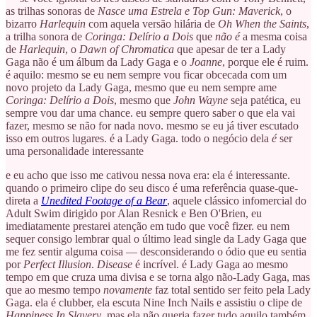
as trilhas sonoras de
Nasce uma Estrela e Top Gun: Maverick
, o
bizarro
Harlequin
com aquela versão hilária de
Oh When the Saints
,
a trilha sonora de
Coringa: Delírio a Dois
que
não é
a mesma coisa
de
Harlequin
, o
Dawn of Chromatica
que apesar de ter a Lady
Gaga não é um álbum da Lady Gaga e o
Joanne
, porque ele é ruim.
é aquilo: mesmo se eu nem sempre vou ficar obcecada com um
novo projeto da Lady Gaga, mesmo que eu nem sempre ame
Coringa: Delírio a Dois
, mesmo que
John Wayne
seja patética
,
eu
sempre vou dar uma chance. eu sempre quero saber o que ela vai
fazer, mesmo se não for nada novo. mesmo se eu já tiver escutado
isso em outros lugares. é a Lady Gaga. todo o negócio dela
é
ser
uma personalidade interessante
e eu acho que isso me cativou nessa nova era: ela é interessante.
quando o primeiro clipe do seu disco é uma referência quase-que-
direta a
Unedited Footage of a Bear
, aquele clássico infomercial do
Adult Swim dirigido por Alan Resnick e Ben O'Brien, eu
imediatamente prestarei atenção em tudo que você fizer. eu nem
sequer consigo lembrar qual o último lead single da Lady Gaga que
me fez sentir alguma coisa — desconsiderando o ódio que eu sentia
por
Perfect Illusion
.
Disease
é incrível. é Lady Gaga ao mesmo
tempo em que cruza uma divisa e se torna algo não-Lady Gaga, mas
que ao mesmo tempo
novamente
faz total sentido ser feito pela Lady
Gaga. ela é clubber, ela escuta Nine Inch Nails e assistiu o clipe de
Happiness In Slavery
. mas ela não queria fazer tudo aquilo também