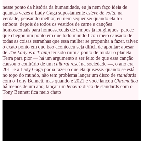
nesse ponto da história da humanidade, eu já nem faço ideia de
quantas vezes a Lady Gaga supostamente
esteve de volta
. na
verdade, pensando melhor, eu nem sequer sei quando ela foi
embora. depois de todos os vestidos de carne e canções
homossexuais para homossexuais de tempos já longínquos, parece
que chegou um ponto em que todo mundo ficou meio cansado de
todas as coisas estranhas que essa mulher se propunha a fazer. talvez
o exato ponto em que isso aconteceu seja difícil de apontar: apesar
de
The Lady is a Tramp
ter sido ruim a ponto de mudar o planeta
Terra para pior — há um argumento a ser feito de que essa canção
causou o contrário de um
cultural reset
na sociedade —, o ano era
2011 e a Lady Gaga podia fazer o que ela quisesse. quando se está
no topo do mundo, não tem problema lançar um disco de
standards
com o Tony Bennett. mas quando é 2021 e você lançou
Chromatica
há menos de um ano, lançar um
terceiro
disco de standards com o
Tony Bennett fica meio chato