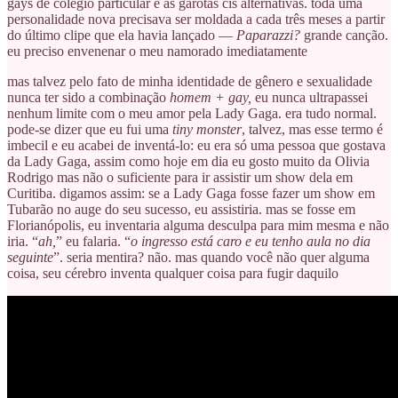
gays de colégio particular e as garotas cis alternativas. toda uma
personalidade nova precisava ser moldada a cada três meses a partir
do último clipe que ela havia lançado —
Paparazzi?
grande canção.
eu preciso envenenar o meu namorado imediatamente
mas talvez pelo fato de minha identidade de gênero e sexualidade
nunca ter sido a combinação
homem + gay,
eu nunca ultrapassei
nenhum limite com o meu amor pela Lady Gaga. era tudo normal.
pode-se dizer que eu fui uma
tiny monster
, talvez, mas esse termo é
imbecil e eu acabei de inventá-lo: eu era só uma pessoa que gostava
da Lady Gaga, assim como hoje em dia eu gosto muito da Olivia
Rodrigo mas não o suficiente para ir assistir um show dela em
Curitiba. digamos assim: se a Lady Gaga fosse fazer um show em
Tubarão no auge do seu sucesso, eu assistiria. mas se fosse em
Florianópolis, eu inventaria alguma desculpa para mim mesma e não
iria. “
ah,
” eu falaria. “
o ingresso está caro e eu tenho aula no dia
seguinte
”. seria mentira? não. mas quando você não quer alguma
coisa, seu cérebro inventa qualquer coisa para fugir daquilo