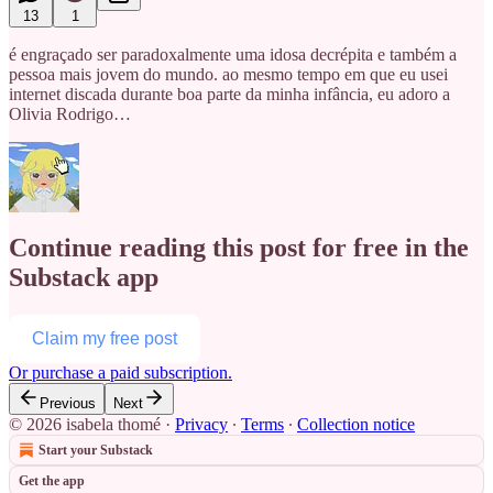
13
1
é engraçado ser paradoxalmente uma idosa decrépita e também a
pessoa mais jovem do mundo. ao mesmo tempo em que eu usei
internet discada durante boa parte da minha infância, eu adoro a
Olivia Rodrigo…
Continue reading this post for free in the
Substack app
Claim my free post
Or purchase a paid subscription.
Previous
Next
© 2026 isabela thomé
·
Privacy
∙
Terms
∙
Collection notice
Start your Substack
Get the app