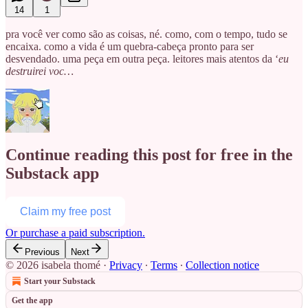
14
1
pra você ver como são as coisas, né. como, com o tempo, tudo se
encaixa. como a vida é um quebra-cabeça pronto para ser
desvendado. uma peça em outra peça. leitores mais atentos da ‘
eu
destruirei voc…
Continue reading this post for free in the
Substack app
Claim my free post
Or purchase a paid subscription.
Previous
Next
© 2026 isabela thomé
·
Privacy
∙
Terms
∙
Collection notice
Start your Substack
Get the app