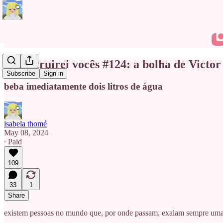
eu destruirei vocês #124: a bolha de Victo
Subscribe
Sign in
beba imediatamente dois litros de água
isabela thomé
May 08, 2024
∙ Paid
109
33
1
Share
existem pessoas no mundo que, por onde passam, exalam sempre uma a