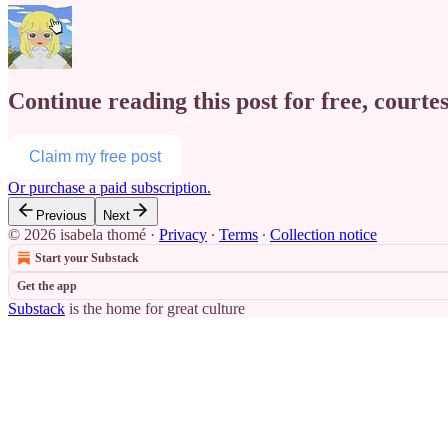
Continue reading this post for free, courte
Claim my free post
Or purchase a paid subscription.
Previous
Next
© 2026 isabela thomé
·
Privacy
∙
Terms
∙
Collection notice
Start your Substack
Get the app
Substack
is the home for great culture