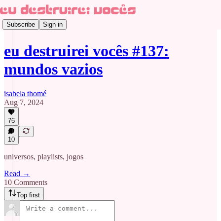
Subscribe
Sign in
eu destruirei vocês #137:
mundos vazios
isabela thomé
Aug 7, 2024
76
10
universos, playlists, jogos
Read →
10 Comments
Top first