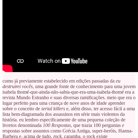
como já previamente estabelecido em edições passadas da
eu
destruirei vocês
, uma grande fonte de conhecimento para uma jovem
isabela thomé-que-ainda-não-sabia-que-era-uma-isabela-thomé era a
revista Mundo Estranho e suas diversas ramificações. meio que era o
lugar perfeito para uma criança de nove anos de idade aprender
sobre o conceito de
serial killers
e, além disso, ter acesso fácil a uma
lista bem-diagramada dos assassinos em série mais violentos da
história. eu lembro especificamente de uma pequena coleção de
livretos denominada
100 Respostas
, que trazia 100 perguntas
e
respostas sobre assuntos como Grécia Antiga, super-heróis, Hanna-
Barbera e, acima de tudo,
rock.
caramba. o rock existe