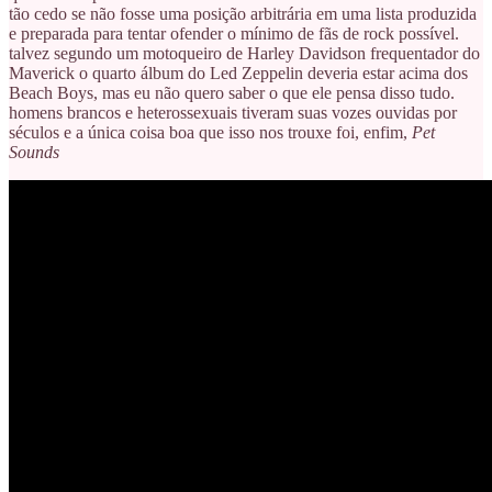
tão cedo se não fosse uma posição arbitrária em uma lista produzida
e preparada para tentar ofender o mínimo de fãs de rock possível.
talvez segundo um motoqueiro de Harley Davidson frequentador do
Maverick o quarto álbum do Led Zeppelin deveria estar acima dos
Beach Boys, mas eu não quero saber o que ele pensa disso tudo.
homens brancos e heterossexuais tiveram suas vozes ouvidas por
séculos e a única coisa boa que isso nos trouxe foi, enfim,
Pet
Sounds