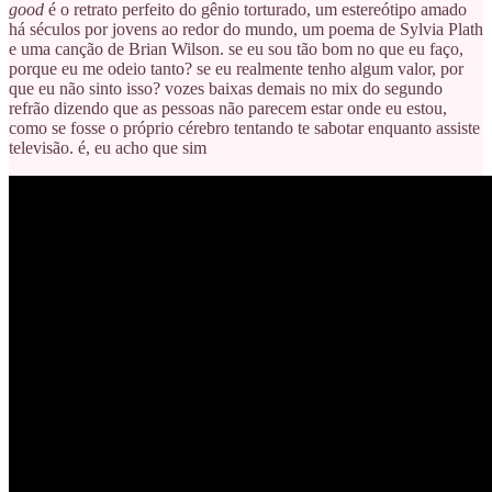
good
é o retrato perfeito do gênio torturado, um estereótipo amado
há séculos por jovens ao redor do mundo, um poema de Sylvia Plath
e uma canção de Brian Wilson. se eu sou tão bom no que eu faço,
porque eu me odeio tanto? se eu realmente tenho algum valor, por
que eu não sinto isso? vozes baixas demais no mix do segundo
refrão dizendo que as pessoas não parecem estar onde eu estou,
como se fosse o próprio cérebro tentando te sabotar enquanto assiste
televisão. é, eu acho que sim