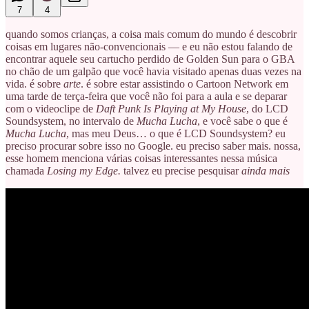
7
4
quando somos crianças, a coisa mais comum do mundo é descobrir
coisas em lugares não-convencionais — e eu não estou falando de
encontrar aquele seu cartucho perdido de Golden Sun para o GBA
no chão de um galpão que você havia visitado apenas duas vezes na
vida. é sobre
arte
. é sobre estar assistindo o Cartoon Network em
uma tarde de terça-feira que você não foi para a aula e se deparar
com o videoclipe de
Daft Punk Is Playing at My House
, do LCD
Soundsystem, no intervalo de
Mucha Lucha
, e você sabe o que é
Mucha Lucha
, mas meu Deus… o que é LCD Soundsystem? eu
preciso procurar sobre isso no Google. eu preciso saber mais. nossa,
esse homem menciona várias coisas interessantes nessa música
chamada
Losing my Edge.
talvez eu precise pesquisar
ainda mais