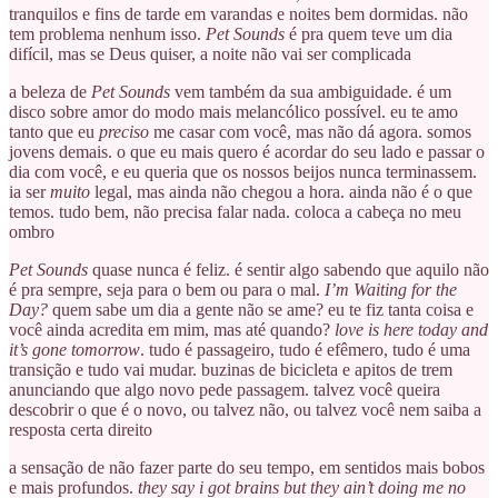
tranquilos e fins de tarde em varandas e noites bem dormidas. não
tem problema nenhum isso.
Pet Sounds
é pra quem teve um dia
difícil, mas se Deus quiser, a noite não vai ser complicada
a beleza de
Pet Sounds
vem também da sua ambiguidade. é um
disco sobre amor do modo mais melancólico possível. eu te amo
tanto que eu
preciso
me casar com você, mas não dá agora. somos
jovens demais. o que eu mais quero é acordar do seu lado e passar o
dia com você, e eu queria que os nossos beijos nunca terminassem.
ia ser
muito
legal, mas ainda não chegou a hora. ainda não é o que
temos. tudo bem, não precisa falar nada. coloca a cabeça no meu
ombro
Pet Sounds
quase nunca é feliz. é sentir algo sabendo que aquilo não
é pra sempre, seja para o bem ou para o mal.
I’m Waiting for the
Day?
quem sabe um dia a gente não se ame? eu te fiz tanta coisa e
você ainda acredita em mim, mas até quando?
love is here today and
it’s gone tomorrow
. tudo é passageiro, tudo é efêmero, tudo é uma
transição e tudo vai mudar. buzinas de bicicleta e apitos de trem
anunciando que algo novo pede passagem. talvez você queira
descobrir o que é o novo, ou talvez não, ou talvez você nem saiba a
resposta certa direito
a sensação de não fazer parte do seu tempo, em sentidos mais bobos
e mais profundos.
they say i got brains but they ain’t doing me no