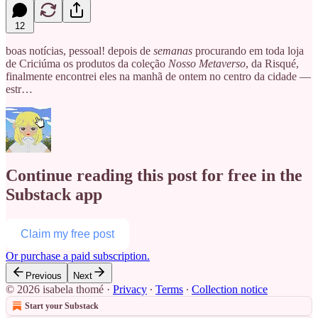
12
boas notícias, pessoal! depois de
semanas
procurando em toda loja
de Criciúma os produtos da coleção
Nosso Metaverso
, da Risqué,
finalmente encontrei eles na manhã de ontem no centro da cidade —
estr…
Continue reading this post for free in the
Substack app
Claim my free post
Or purchase a paid subscription.
Previous
Next
© 2026 isabela thomé
·
Privacy
∙
Terms
∙
Collection notice
Start your Substack