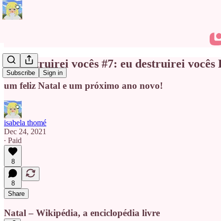
eu destruirei vocês #7: eu destruirei vocês
Subscribe
Sign in
um feliz Natal e um próximo ano novo!
isabela thomé
Dec 24, 2021
∙ Paid
8
8
Share
Natal – Wikipédia, a enciclopédia livre