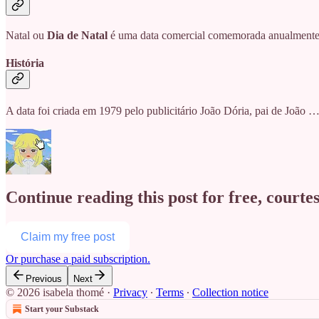
Natal ou
Dia de Natal
é uma data comercial comemorada anualment
História
A data foi criada em 1979 pelo publicitário João Dória, pai de João 
Continue reading this post for free, courte
Claim my free post
Or purchase a paid subscription.
Previous
Next
© 2026 isabela thomé
·
Privacy
∙
Terms
∙
Collection notice
Start your Substack