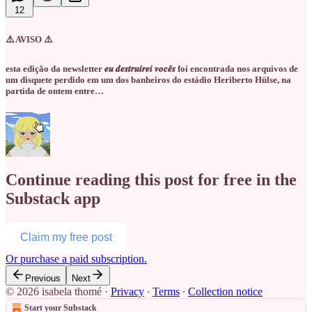
12
⚠️ AVISO ⚠️
esta edição da newsletter 𝒆𝒖 𝒅𝒆𝒔𝒕𝒓𝒖𝒊𝒓𝒆𝒊 𝒗𝒐𝒄𝒆̂𝒔 foi encontrada nos arquivos de
um disquete perdido em um dos banheiros do estádio Heriberto Hülse, na
partida de ontem entre…
Continue reading this post for free in the
Substack app
Claim my free post
Or purchase a paid subscription.
Previous
Next
© 2026 isabela thomé
·
Privacy
∙
Terms
∙
Collection notice
Start your Substack