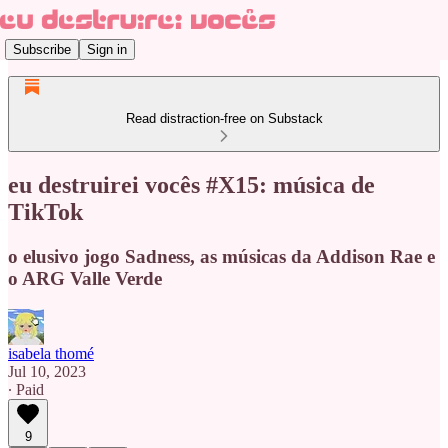
Subscribe
Sign in
Read distraction-free on Substack
eu destruirei vocês #X15: música de
TikTok
o elusivo jogo Sadness, as músicas da Addison Rae e
o ARG Valle Verde
isabela thomé
Jul 10, 2023
∙ Paid
9