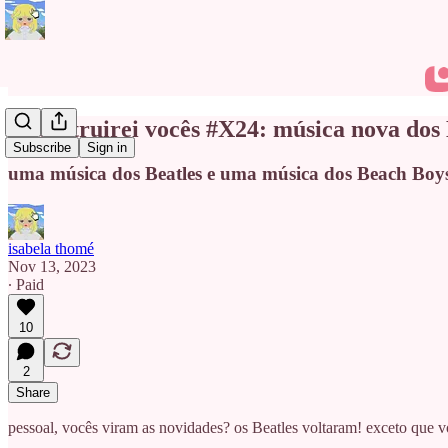
eu destruirei vocês #X24: música nova dos 
Subscribe
Sign in
uma música dos Beatles e uma música dos Beach Boy
isabela thomé
Nov 13, 2023
∙ Paid
10
2
Share
pessoal, vocês viram as novidades? os Beatles voltaram! exceto que v