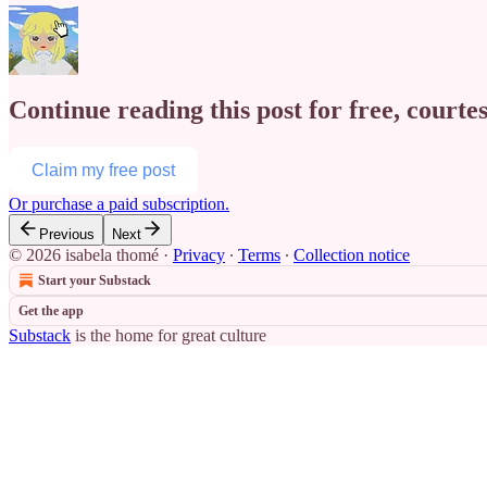
Continue reading this post for free, courte
Claim my free post
Or purchase a paid subscription.
Previous
Next
© 2026 isabela thomé
·
Privacy
∙
Terms
∙
Collection notice
Start your Substack
Get the app
Substack
is the home for great culture