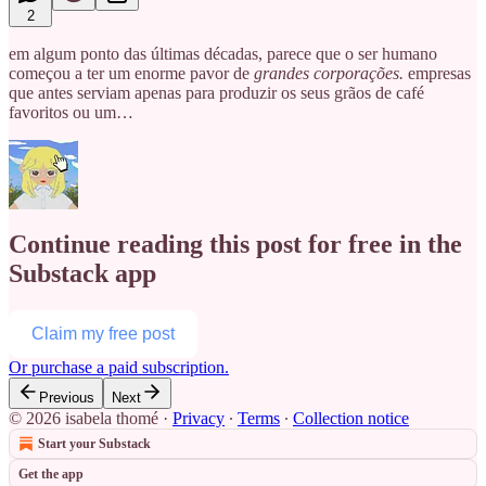
2
em algum ponto das últimas décadas, parece que o ser humano
começou a ter um enorme pavor de
grandes corporações.
empresas
que antes serviam apenas para produzir os seus grãos de café
favoritos ou um…
Continue reading this post for free in the
Substack app
Claim my free post
Or purchase a paid subscription.
Previous
Next
© 2026 isabela thomé
·
Privacy
∙
Terms
∙
Collection notice
Start your Substack
Get the app