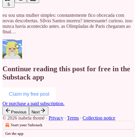
5
eu sou uma mulher simples: constantemente fico obcecada com
novas descobertas. Sílvio Santos morreu? interessante! curioso. isso
nunca havia acontecido antes. as Olimpíadas de Paris chegaram ao
final…
Continue reading this post for free in the
Substack app
Claim my free post
Or purchase a paid subscription.
Previous
Next
© 2026 isabela thomé
·
Privacy
∙
Terms
∙
Collection notice
Start your Substack
Get the app