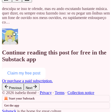
desculpa se isso te ofende, mas eu ando escutando bastante música.
quer dizer, eu sempre estou fazendo isso: se eu pegar um ônibus sem
um fone de ouvido nos meus ouvidos, eu rapidamente enlouqueço
co…
Continue reading this post for free in the
Substack app
Claim my free post
Or purchase a paid subscription.
Previous
Next
© 2026 isabela thomé
·
Privacy
∙
Terms
∙
Collection notice
Start your Substack
Get the app
Substack
is the home for great culture