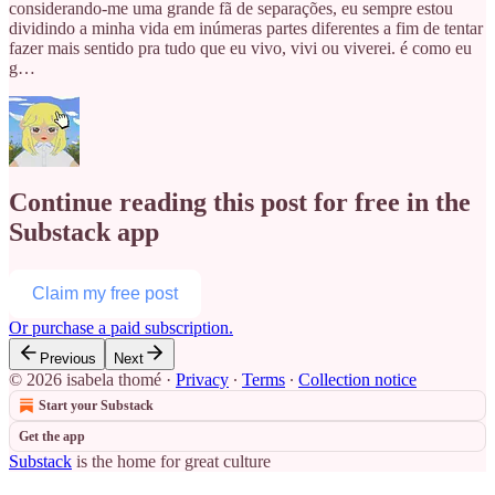
considerando-me uma grande fã de separações, eu sempre estou
dividindo a minha vida em inúmeras partes diferentes a fim de tentar
fazer mais sentido pra tudo que eu vivo, vivi ou viverei. é como eu
g…
Continue reading this post for free in the
Substack app
Claim my free post
Or purchase a paid subscription.
Previous
Next
© 2026 isabela thomé
·
Privacy
∙
Terms
∙
Collection notice
Start your Substack
Get the app
Substack
is the home for great culture