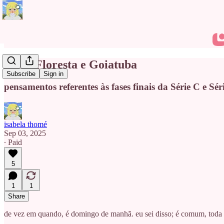
sobre Floresta e Goiatuba
Subscribe
Sign in
pensamentos referentes às fases finais da Série C e Sér
isabela thomé
Sep 03, 2025
∙ Paid
5
1
1
Share
de vez em quando, é domingo de manhã. eu sei disso; é comum, toda 