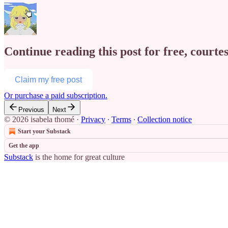
Continue reading this post for free, courte
Claim my free post
Or purchase a paid subscription.
Previous
Next
© 2026 isabela thomé
·
Privacy
∙
Terms
∙
Collection notice
Start your Substack
Get the app
Substack
is the home for great culture