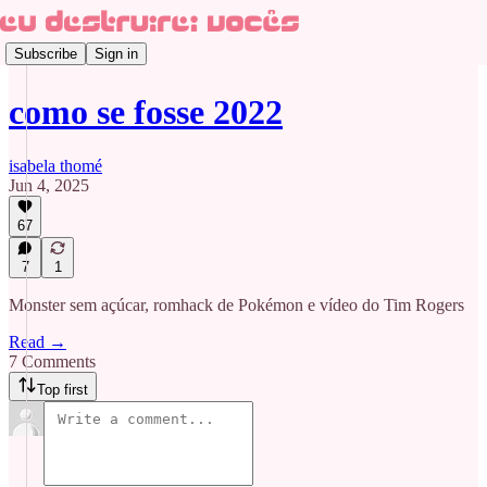
Subscribe
Sign in
como se fosse 2022
isabela thomé
Jun 4, 2025
67
7
1
Monster sem açúcar, romhack de Pokémon e vídeo do Tim Rogers
Read →
7 Comments
Top first