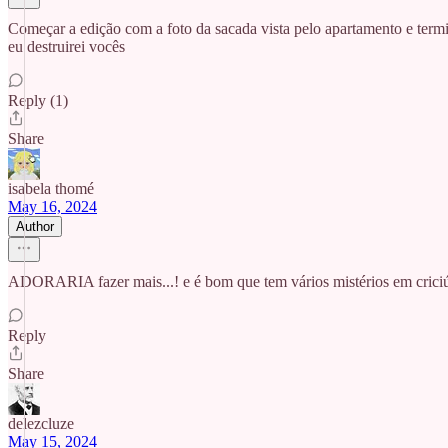
Começar a edição com a foto da sacada vista pelo apartamento e termi
eu destruirei vocês
Reply (1)
Share
isabela thomé
May 16, 2024
Author
ADORARIA fazer mais...! e é bom que tem vários mistérios em criciú
Reply
Share
delezcluze
May 15, 2024