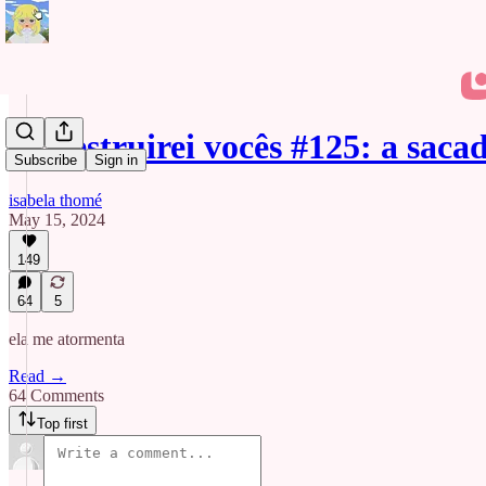
eu destruirei vocês #125: a saca
Subscribe
Sign in
isabela thomé
May 15, 2024
149
64
5
ela me atormenta
Read →
64 Comments
Top first