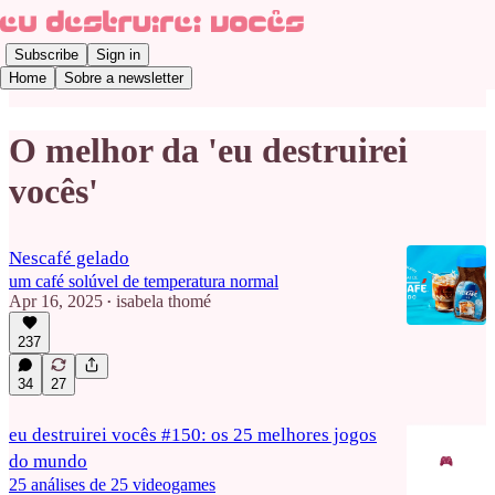
Subscribe
Sign in
Home
Sobre a newsletter
O melhor da 'eu destruirei
vocês'
Nescafé gelado
um café solúvel de temperatura normal
Apr 16, 2025
isabela thomé
•
237
34
27
eu destruirei vocês #150: os 25 melhores jogos
do mundo
25 análises de 25 videogames