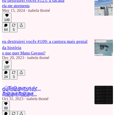
eu destruirei vocês #125: a sacada
ela me atormenta
May 15, 2024
isabela thomé
•
149
64
5
eu destruirei vocês #109: a cantora mais genial
da história
o que quer Manu Gavassi?
Dec 20, 2023
isabela thomé
•
137
24
3
e̴̥̺̥͂ù̷̢̫̼̀ ̷̧͙̈́͂͘d̵͖̿̆͗ẽ̸͇̀͘s̸̠̦̠̄̈̒t̷̪̗̉͝ŗ̸̺̝̀̎u̴̥̦͛͜ǐ̸̝͎̎ř̸̜e̷̜̾͝í̶̪͑̋ ̷͎̾͗v̷̼̳͝o̴͙̹͎̐̈́c̸̨̥̗̒ê̶̳͑̈́ͅs̸̗͕̹͂̔͂…
d̵͖̿̆͗ẽ̸͇̀͘s̸̠̦̠̄̈̒t̷̪̗̉͝ŗ̸̺̝̀̎u̴̥̦͛͜ǐ̸̝͎̎ř̸̜e̷̜̾͝í̶̪͑̋ ̷͎̾͗d̵͖̿̆͗ẽ̸͇̀͘s̸̠̦̠̄̈̒t̷̪̗̉͝ŗ̸̺̝̀̎u̴̥̦͛͜ǐ̸̝͎̎ř̸̜e̷̜̾͝í̶̪͑̋…
Oct 31, 2023
isabela thomé
•
88