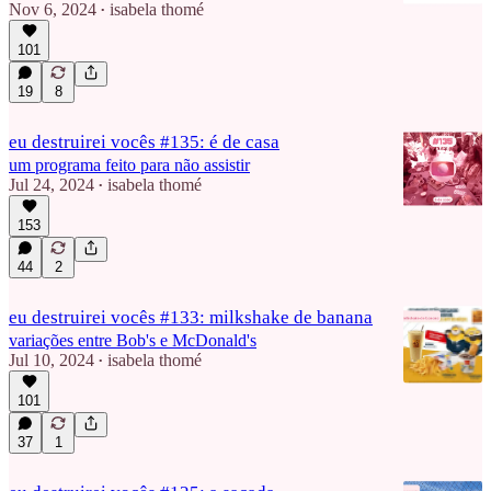
Nov 6, 2024
isabela thomé
•
101
19
8
eu destruirei vocês #135: é de casa
um programa feito para não assistir
Jul 24, 2024
isabela thomé
•
153
44
2
eu destruirei vocês #133: milkshake de banana
variações entre Bob's e McDonald's
Jul 10, 2024
isabela thomé
•
101
37
1